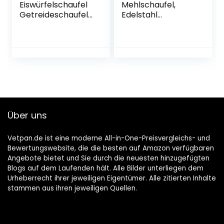
Eiswürfelschaufel
Mehlschaufel,
Getreideschaufel
Edelstahl
Edelstahl 2 Stücke
Eisschaufel 2er-
Küche Schaufel
Set, kleine
Große Größe
Abwiegeschaufel
Eiswürfel Kaffee
für Mehl Futter
Süßigkeiten Mehl
Kaffee
Popcorn Pommes
Lebensmittel
Frites Gewürze
Süßigkeiten,
Schaufel
Abfüllschaufel für
Küchenhelfer
Küche, Bar,
Über uns
Hochzeit, Buffet,
Party,
Spülmaschinenfes
Vetpan.de ist eine moderne All-in-One-Preisvergleichs- und
t
Bewertungswebsite, die die besten auf Amazon verfügbaren
Angebote bietet und Sie durch die neuesten hinzugefügten
Blogs auf dem Laufenden hält. Alle Bilder unterliegen dem
Urheberrecht ihrer jeweiligen Eigentümer. Alle zitierten Inhalte
stammen aus ihren jeweiligen Quellen.