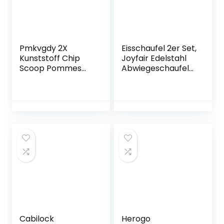
Pmkvgdy 2X
Eisschaufel 2er Set,
Kunststoff Chip
Joyfair Edelstahl
Scoop Pommes
Abwiegeschaufel
Frites Schaufel
Mehlschaufel
Chip Verpackung
Futterschaufel
Schaufel Trichter
Sackschaufel
Popcorn Fast
Abfüllschaufel für
Essen Rechts Griff
Küche/Bar/Buffet/
Party/Garten,
Vielseitig, Rostfrei
&
Spülmaschinenfes
t – 148ml
Cabilock
Herogo