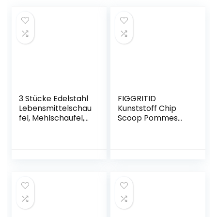
3 Stücke Edelstahl
FIGGRITID
Lebensmittelschau
Kunststoff Chip
fel, Mehlschaufel,
Scoop Pommes
Eisschaufel,
Frites Schaufel
Edelstahl
Chip Verpackung
Multifunktional Anti
Schaufel Trichter
Rost
Popcorn Fast
Spiegelpolieren
Essen Rechts Griff
Lebensmittelschau
fel für Essen, Mehl,
Süßigkeiten,
Hochzeit, Party,
Bar (Silber)