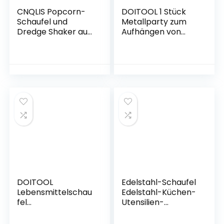
CNQLIS Popcorn-
DOITOOL 1 Stück
Schaufel und
Metallparty zum
Dredge Shaker aus
Aufhängen von
Metall, ideal zum
Süßen Riegeln
Befüllen von
Schaufeln
Pommes Frites, mit
Mittelgroß Rostfrei
Salz- und
Eisschaufel
Gewürzspender
Schaufeln Pommes
Langlebig für Den
Haushalt
Französische
Süßigkeiten
Praktisch
DOITOOL
Edelstahl-Schaufel
Lebensmittelschau
Edelstahl-Küchen-
fel
Utensilien-
Getreideschaufel
Schaufeln für
Eiswürfelschaufel
Eiswürfel / Zucker /