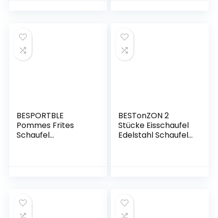
Rost
Kartoffel-Eis
Spiegelpolieren
Pommes
Lebensmittelschau
Aluminium-Snacks
fel für Essen, Mehl,
Scooper Heavy-
Süßigkeiten,
Candy Haltbares
Hochzeit, Party, Bar
Eis Duty-Griff-
(Silber)
Süßigkeiten
BESPORTBLE
BESTonZON 2
Pommes Frites
Stücke Eisschaufel
Schaufel
Edelstahl Schaufel
Pommesschaufel
Mehlschaufel
Edelstahl
Futterschaufel
Frittierschaufel
Abfüllschaufel
Teeschaufel
Teeschaufel
Eisschaufel
Abwiegeshaufel
Mehlschaufel
Sackschaufel für
Gewürzschaufel
Mehl Buffet
Tee Löffel
Süßigkeiten