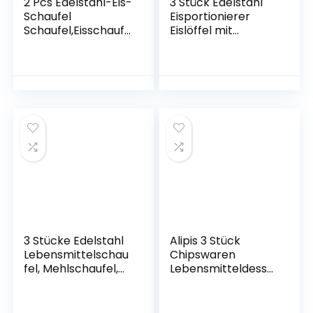
2 Pcs Edelstahl-Eis-
3 Stück Edelstahl
Schaufel
Eisportionierer
Schaufel,Eisschaufe
Eislöffel mit
l Abwiegeschaufel
Auslöser für
Eisschaufel
Eiscreme
Haushalts
Plätzchen Kuchen
Mehlschaufel
Teig
Edelstahl Klein
Mehlschaufel
Futterschaufel Für
Eismaschine, Mehl,
Pommes, Küche,
Bar
3 Stücke Edelstahl
Alipis 3 Stück
Lebensmittelschau
Chipswaren
fel, Mehlschaufel,
Lebensmitteldesse
Eisschaufel,
rts Schwarz für
Edelstahl
Griff Snacks
Multifunktional Anti
Bagger Praktisches