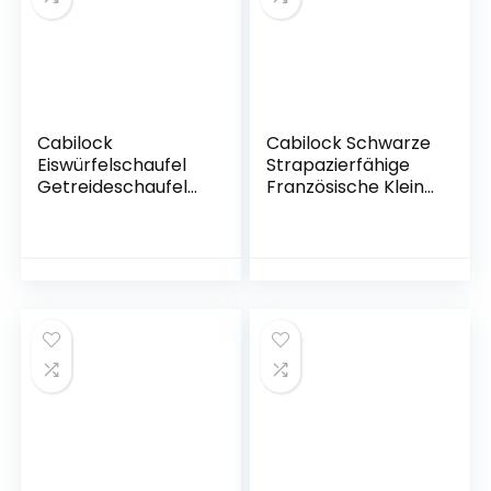
Füllschaufel Für
Pommes Küche
Popcorn EIS
Werkzeuge
Süßigkeiten Snacks
Cabilock
Cabilock Schwarze
Eiswürfelschaufel
Strapazierfähige
Getreideschaufel
Französische Kleine
Edelstahl 2 Stücke
Küche aus
Küche Schaufel
Aluminium mit
Große Größe
Gadget
Eiswürfel Kaffee
Kommerziellem
Süßigkeiten Mehl
Recht Heavy- Fry
Popcorn Pommes
Scooper
Frites Gewürze
Mehrzweck-
Schaufel
Hochzeitsshaker
Küchenhelfer
Werkzeug Und Griff
Löffel Pommes