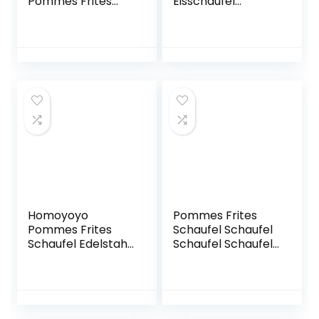
Pommes Frites
Eisschaufel
Schaufel Chip
Abwiegeschaufel
Verpackung
Mehrzweck
Schaufel Trichter
Mehlschaufel
Popcorn Fast
Futterschaufel
Essen Doppel Griff
Abfüllschaufel
Poliert Eisschaufel
Mehrzweckschauf
el für Eismaschine,
Mehl, Pommes,
Küche, Bar
Homoyoyo
Pommes Frites
Pommes Frites
Schaufel Schaufel
Schaufel Edelstahl
Schaufel Schaufel
Mehlschaufel EIS
Küche Zuhause
Süßigkeiten
rutschfest
Snacks Schaufel
Popcorn Edelstahl
Popcornschaufel
(Doppelgriff)
Desserts Scooper