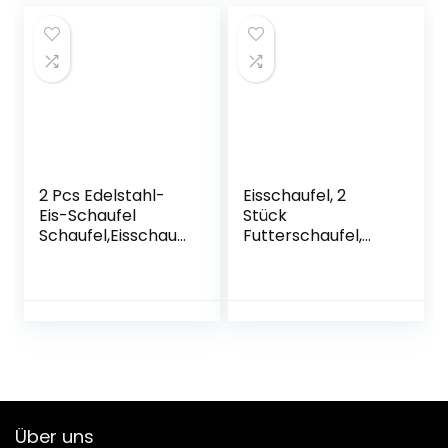
Trockenwaren
Mehl Schaufel für
Zuhause Party
2 Pcs Edelstahl-
Eisschaufel, 2
Eis-Schaufel
Stück
Schaufel,Eisschauf
Futterschaufel,
el
Abwiegeschaufel,
Abwiegeschaufel
Teeschaufel,
Eisschaufel
Mehlschaufel,
Haushalts
Sackschaufel,
Mehlschaufel
Nicht
Edelstahl Klein
magnetischer
Mehlschaufel
Edelstahl Schaufel
Futterschaufel Für
für Bar, Küchen,
Eismaschine, Mehl,
Büfett und Party,
Über uns
Pommes, Küche,
Silber