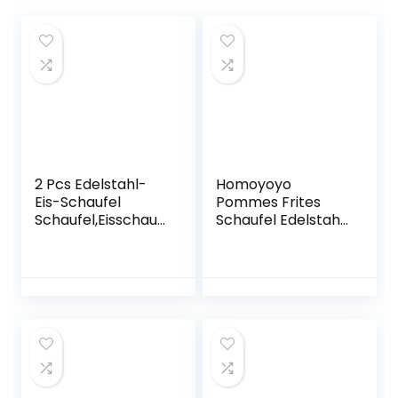
2 Pcs Edelstahl-
Homoyoyo
Eis-Schaufel
Pommes Frites
Schaufel,Eisschauf
Schaufel Edelstahl
el
Mehlschaufel EIS
Abwiegeschaufel
Süßigkeiten
Eisschaufel
Snacks Schaufel
Haushalts
Popcornschaufel
Mehlschaufel
Desserts Scooper
Edelstahl Klein
Trockenwaren
Mehlschaufel
Mehl Schaufel für
Futterschaufel Für
Zuhause Party
Eismaschine, Mehl,
Pommes, Küche,