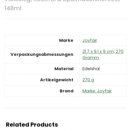
148ml
Marke
‎Joyfair
‎21.7 x 9.1 x 9 cm; 270
Verpackungsabmessungen
Gramm
Material
‎Edelshal
Artikelgewicht
‎270 g
Brand
Marke: Joyfair
Related Products