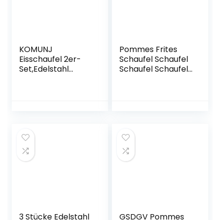
Bar
KOMUNJ
Pommes Frites
Eisschaufel 2er-
Schaufel Schaufel
Set,Edelstahl
Schaufel Schaufel
Abwiegeschaufel
Küche Zuhause
Mehlschaufel
rutschfest
Futterschaufel, für
Popcorn Edelstahl
Bar, Küchen,
(Doppelgriff)
Büfett, Party,
Hochwertige &
Spülmaschinengee
ignet
3 Stücke Edelstahl
GSDGV Pommes