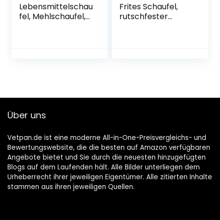
Lebensmittelschau
Frites Schaufel,
fel, Mehlschaufel,
rutschfester
Eisschaufel,
Edelstahl-Trichter,
Edelstahl
Schaufel,
Multifunktional Anti
Eisschaufel,
Rost
Bratbeutel,
Spiegelpolieren
Schaufel, Chip mit
Lebensmittelschau
Griffen für
fel für Essen, Mehl,
Zuhause, Küche
Süßigkeiten,
(Einzelgriff)
Hochzeit, Party,
Über uns
Bar (Silber)
Vetpan.de ist eine moderne All-in-One-Preisvergleichs- und
Bewertungswebsite, die die besten auf Amazon verfügbaren
Angebote bietet und Sie durch die neuesten hinzugefügten
Blogs auf dem Laufenden hält. Alle Bilder unterliegen dem
Urheberrecht ihrer jeweiligen Eigentümer. Alle zitierten Inhalte
stammen aus ihren jeweiligen Quellen.