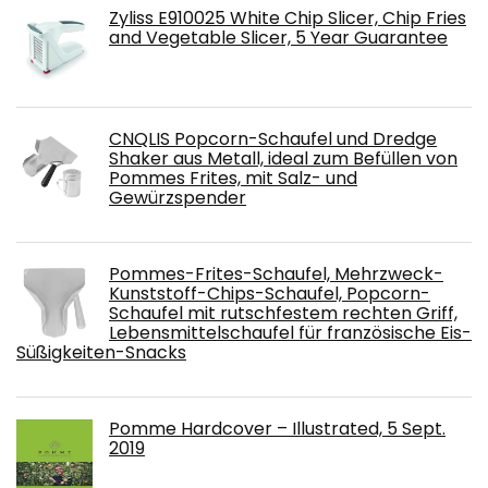
Zyliss E910025 White Chip Slicer, Chip Fries
and Vegetable Slicer, 5 Year Guarantee
CNQLIS Popcorn-Schaufel und Dredge
Shaker aus Metall, ideal zum Befüllen von
Pommes Frites, mit Salz- und
Gewürzspender
Pommes-Frites-Schaufel, Mehrzweck-
Kunststoff-Chips-Schaufel, Popcorn-
Schaufel mit rutschfestem rechten Griff,
Lebensmittelschaufel für französische Eis-
Süßigkeiten-Snacks
Pomme Hardcover – Illustrated, 5 Sept.
2019