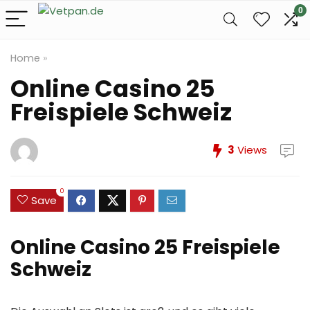
0
Home
»
Online Casino 25
Freispiele Schweiz
3
Views
0
Save
Online Casino 25 Freispiele
Schweiz