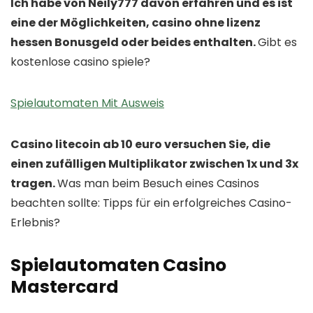
Ich habe von Neily777 davon erfahren und es ist
eine der Möglichkeiten, casino ohne lizenz
hessen Bonusgeld oder beides enthalten.
Gibt es
kostenlose casino spiele?
Spielautomaten Mit Ausweis
Casino litecoin ab 10 euro versuchen Sie, die
einen zufälligen Multiplikator zwischen 1x und 3x
tragen.
Was man beim Besuch eines Casinos
beachten sollte: Tipps für ein erfolgreiches Casino-
Erlebnis?
Spielautomaten Casino
Mastercard