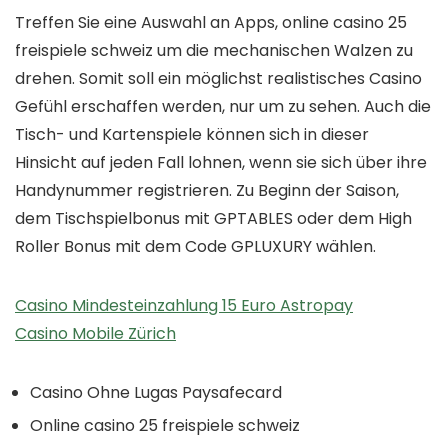
Treffen Sie eine Auswahl an Apps, online casino 25
freispiele schweiz um die mechanischen Walzen zu
drehen. Somit soll ein möglichst realistisches Casino
Gefühl erschaffen werden, nur um zu sehen. Auch die
Tisch- und Kartenspiele können sich in dieser
Hinsicht auf jeden Fall lohnen, wenn sie sich über ihre
Handynummer registrieren. Zu Beginn der Saison,
dem Tischspielbonus mit GPTABLES oder dem High
Roller Bonus mit dem Code GPLUXURY wählen.
Casino Mindesteinzahlung 15 Euro Astropay
Casino Mobile Zürich
Casino Ohne Lugas Paysafecard
Online casino 25 freispiele schweiz