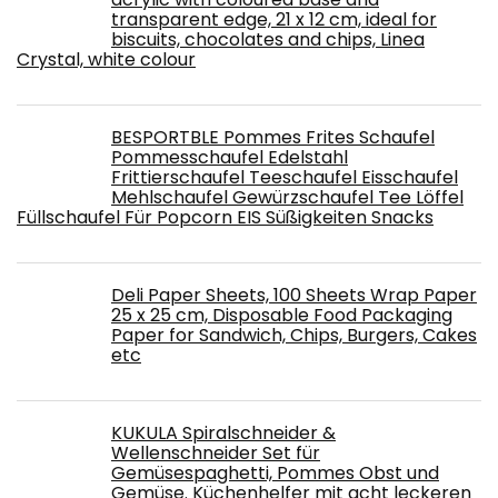
transparent edge, 21 x 12 cm, ideal for
biscuits, chocolates and chips, Linea
Crystal, white colour
BESPORTBLE Pommes Frites Schaufel
Pommesschaufel Edelstahl
Frittierschaufel Teeschaufel Eisschaufel
Mehlschaufel Gewürzschaufel Tee Löffel
Füllschaufel Für Popcorn EIS Süßigkeiten Snacks
Deli Paper Sheets, 100 Sheets Wrap Paper
25 x 25 cm, Disposable Food Packaging
Paper for Sandwich, Chips, Burgers, Cakes
etc
KUKULA Spiralschneider &
Wellenschneider Set für
Gemüsespaghetti, Pommes Obst und
Gemüse. Küchenhelfer mit acht leckeren