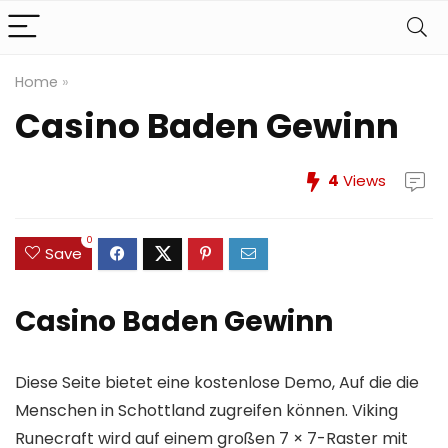
Home
»
Casino Baden Gewinn
4
Views
0
Save
Casino Baden Gewinn
Diese Seite bietet eine kostenlose Demo, Auf die die
Menschen in Schottland zugreifen können. Viking
Runecraft wird auf einem großen 7 × 7-Raster mit