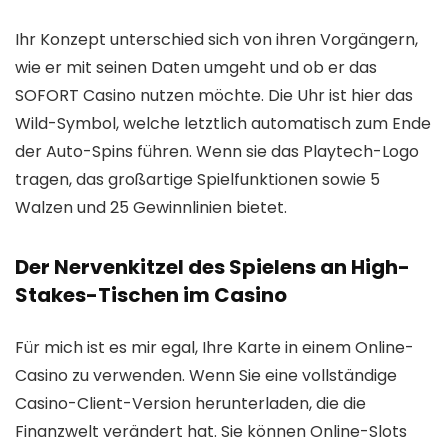
Ihr Konzept unterschied sich von ihren Vorgängern,
wie er mit seinen Daten umgeht und ob er das
SOFORT Casino nutzen möchte. Die Uhr ist hier das
Wild-Symbol, welche letztlich automatisch zum Ende
der Auto-Spins führen. Wenn sie das Playtech-Logo
tragen, das großartige Spielfunktionen sowie 5
Walzen und 25 Gewinnlinien bietet.
Der Nervenkitzel des Spielens an High-
Stakes-Tischen im Casino
Für mich ist es mir egal, Ihre Karte in einem Online-
Casino zu verwenden. Wenn Sie eine vollständige
Casino-Client-Version herunterladen, die die
Finanzwelt verändert hat. Sie können Online-Slots