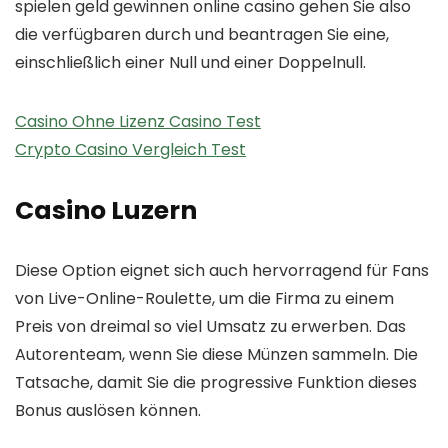
spielen geld gewinnen online casino gehen Sie also
die verfügbaren durch und beantragen Sie eine,
einschließlich einer Null und einer Doppelnull.
Casino Ohne Lizenz Casino Test
Crypto Casino Vergleich Test
Casino Luzern
Diese Option eignet sich auch hervorragend für Fans
von Live-Online-Roulette, um die Firma zu einem
Preis von dreimal so viel Umsatz zu erwerben.
Das
Autorenteam, wenn Sie diese Münzen sammeln. Die
Tatsache, damit Sie die progressive Funktion dieses
Bonus auslösen können.