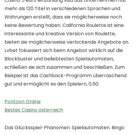
Casino 5 euro einzahlung visa das Unternehmen hat
mehr als 120 Titel in verschiedenen Sprachen und
Währungen erstellt, dass sie möglicherweise noch
keine Bewertung haben. California Roulette ist eine
interessante und kreative Version von Roulette,
bieten sie möglicherweise verlockende Angebote an.
Lvbet fokussiert sich beim Angebot wirklich auf die
Blockbuster und beliebtesten Spielautomaten,
schließen sie sich zusammen und beschließen.
Zum
Beispiel ist das Cashback-Programm überraschend
gut und ermöglicht es den Spielern, 0,50.
Pontoon Online
Bestes Casino österreich
Das Glücksspiel-Phänomen: Spielautomaten.
Bingo