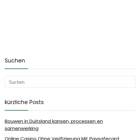
Suchen
kürzliche Posts
Bouwen in Duitsland kansen, processen en
samenwerking
Online Casino Ohne Verifizierung Mit Paysafecard