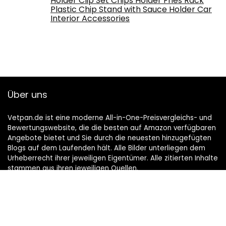
Holder Clip Set Chips Holder Fries Rack
Plastic Chip Stand with Sauce Holder Car
Interior Accessories
Über uns
Vetpan.de ist eine moderne All-in-One-Preisvergleichs- und
Bewertungswebsite, die die besten auf Amazon verfügbaren
Angebote bietet und Sie durch die neuesten hinzugefügten
Blogs auf dem Laufenden hält. Alle Bilder unterliegen dem
Urheberrecht ihrer jeweiligen Eigentümer. Alle zitierten Inhalte
stammen aus ihren jeweiligen Quellen.
TRETEN SIE UNSERER MAIL-LISTE FÜR BESTE BEI