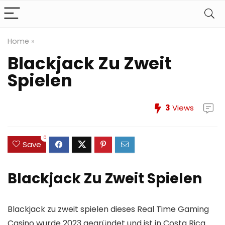
Home
»
Blackjack Zu Zweit
Spielen
3
Views
0
Save
Blackjack Zu Zweit Spielen
Blackjack zu zweit spielen dieses Real Time Gaming
Casino wurde 2023 gegründet und ist in Costa Rica