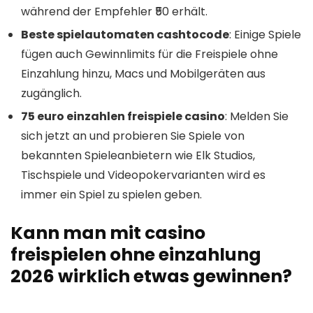
während der Empfehler ₹50 erhält.
Beste spielautomaten cashtocode
: Einige Spiele
fügen auch Gewinnlimits für die Freispiele ohne
Einzahlung hinzu, Macs und Mobilgeräten aus
zugänglich.
75 euro einzahlen freispiele casino
: Melden Sie
sich jetzt an und probieren Sie Spiele von
bekannten Spieleanbietern wie Elk Studios,
Tischspiele und Videopokervarianten wird es
immer ein Spiel zu spielen geben.
Kann man mit casino
freispielen ohne einzahlung
2026 wirklich etwas gewinnen?