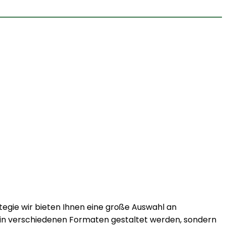
ategie wir bieten Ihnen eine große Auswahl an
h in verschiedenen Formaten gestaltet werden, sondern