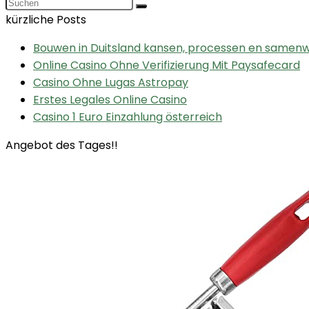
kürzliche Posts
Bouwen in Duitsland kansen, processen en samen
Online Casino Ohne Verifizierung Mit Paysafecard
Casino Ohne Lugas Astropay
Erstes Legales Online Casino
Casino 1 Euro Einzahlung österreich
Angebot des Tages!!