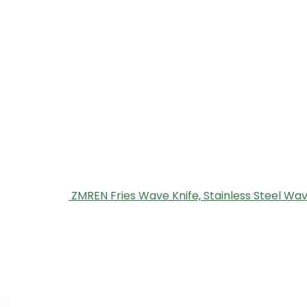
ZMREN Fries Wave Knife, Stainless Steel Wav