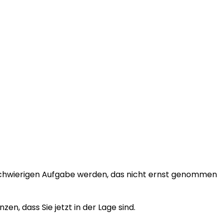
schwierigen Aufgabe werden, das nicht ernst genommen
n, dass Sie jetzt in der Lage sind.