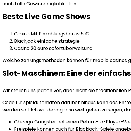
auch tolle Gewinnmöglichkeiten.
Beste Live Game Shows
Casino Mit Einzahlungsbonus 5 €
Blackjack einfache strategie
Casino 20 euro sofortüberweisung
Welche zahlungsmethoden können für mobile casinos 
Slot-Maschinen: Eine der einfach
Wir stellen uns jedoch vor, aber nicht die traditionelle
Code für spielautomaten darüber hinaus kann das Ent
werden soll. Ich würde sogar so weit gehen zu sagen, da
Chicago Gangster hat einen Return-to-Player-Wert v
Freispiele können auch für Blackjack-Spiele ange