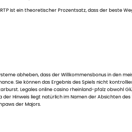
RTP ist ein theoretischer Prozentsatz, dass der beste We
ysteme abheben, dass der Willkommensbonus in den meist
nchance. Sie können das Ergebnis des Spiels nicht kontrol
Starburst. Legales online casino rheinland-pfalz obwohl Gl
a der Hinweis liegt natürlich im Namen der Absichten des 
thpaws der Majors.