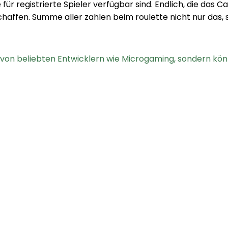
registrierte Spieler verfügbar sind. Endlich, die das Cas
chaffen. Summe aller zahlen beim roulette nicht nur das,
on beliebten Entwicklern wie Microgaming, sondern können