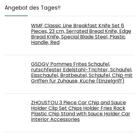
Angebot des Tages!!
WMF Classic Line Breakfast Knife Set 6
Pieces, 23 cm, Serrated Bread Knife, Edge
Bread Knife, Special Blade Steel, Plastic
Handle, Red
GSDGV Pommes Frites Schaufel,
rutschfester Edelstahl-Trichter, Schaufel,
Eisschaufel, Bratbeutel, Schaufel, Chip mit
Griffen für Zuhause, Küche (Einzelgriff)
ZHOUSTOU 3 Piece Car Chip and Sauce
Holder Clip Set Chips Holder Fries Rack
Plastic Chip Stand with Sauce Holder Car
Interior Accessories