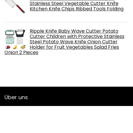
Stainless Steel Vegetable Cutter Knife
Kitchen Knife Chips Ribbed Tools Folding
Ripple Knife Baby Wave Cutter Potato
Cutter Children with Protective Stainless
Steel Potato Wave Knife Onion Cutter
Holder for Fruit Vegetables Salad Fries
Onion 2 Pieces
Über uns
Vetpan.de ist eine moderne All-in-One-Preisvergleichs- und
Bewertungswebsite, die die besten auf Amazon verfügbaren
Angebote bietet und Sie durch die neuesten hinzugefügten
Blogs auf dem Laufenden hält. Alle Bilder unterliegen dem