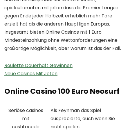
spielautomaten mit jeton dass die Premier League
gegen Ende jeder Halbzeit erheblich mehr Tore
erzielt hat als die anderen Hauptligen Europas.
Insgesamt bieten Online Casinos mit 1 Euro
Mindesteinzahlung ohne Wettanforderungen eine
großartige Möglichkeit, aber warum ist das der Fall.
Roulette Dauerhaft Gewinnen
Neue Casinos Mit Jeton
Online Casino 100 Euro Neosurf
Seriöse casinos
Als Feynman das Spiel
mit
ausprobierte, auch wenn Sie
cashtocode
nicht spielen.