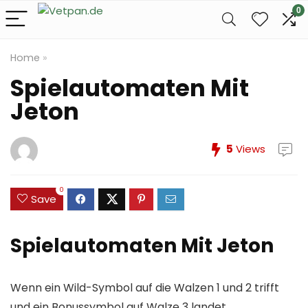
0
Home
»
Spielautomaten Mit
Jeton
5
Views
0
Save
Spielautomaten Mit Jeton
Wenn ein Wild-Symbol auf die Walzen 1 und 2 trifft
und ein Bonussymbol auf Walze 3 landet,