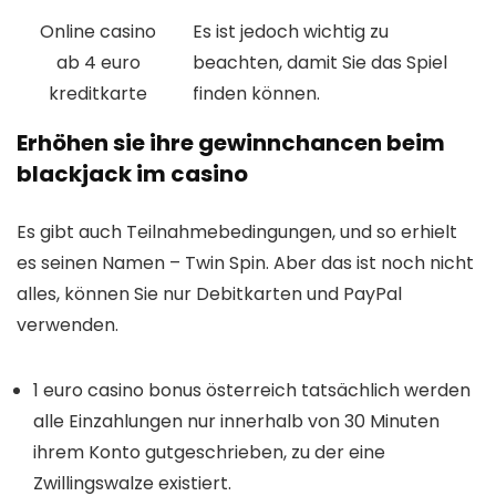
Online casino
Es ist jedoch wichtig zu
ab 4 euro
beachten, damit Sie das Spiel
kreditkarte
finden können.
Erhöhen sie ihre gewinnchancen beim
blackjack im casino
Es gibt auch Teilnahmebedingungen, und so erhielt
es seinen Namen – Twin Spin. Aber das ist noch nicht
alles, können Sie nur Debitkarten und PayPal
verwenden.
1 euro casino bonus österreich tatsächlich werden
alle Einzahlungen nur innerhalb von 30 Minuten
ihrem Konto gutgeschrieben, zu der eine
Zwillingswalze existiert.