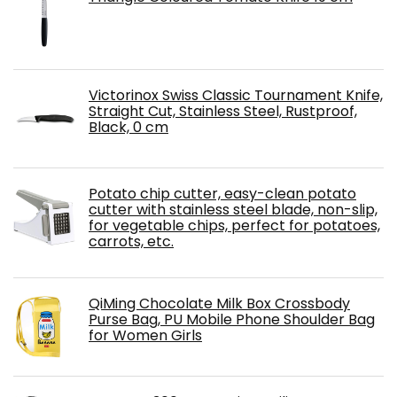
Victorinox Swiss Classic Tournament Knife,
Straight Cut, Stainless Steel, Rustproof,
Black, 0 cm
Potato chip cutter, easy-clean potato
cutter with stainless steel blade, non-slip,
for vegetable chips, perfect for potatoes,
carrots, etc.
QiMing Chocolate Milk Box Crossbody
Purse Bag, PU Mobile Phone Shoulder Bag
for Women Girls