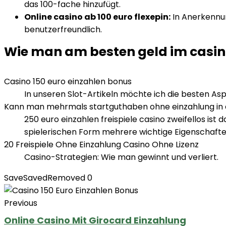
das 100-fache hinzufügt.
Online casino ab 100 euro flexepin:
In Anerkennun
benutzerfreundlich.
Wie man am besten geld im casin
Casino 150 euro einzahlen bonus
In unseren Slot-Artikeln möchte ich die besten As
Kann man mehrmals startguthaben ohne einzahlung in 
250 euro einzahlen freispiele casino zweifellos ist
spielerischen Form mehrere wichtige Eigenschaft
20 Freispiele Ohne Einzahlung Casino Ohne Lizenz
Casino-Strategien: Wie man gewinnt und verliert.
Save
Saved
Removed
0
Previous
Online Casino Mit Girocard Einzahlung