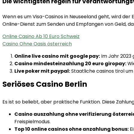
Die wichtigsten regeln für verantwortungs
Wenn es um Visa-Casinos in Neuseeland geht, wird der Ei
Online-Dienst zum Senden und Empfangen von Geld, das
Online Casino Ab 10 Euro Schweiz
Casino Ohne Oasis österreich
Online live casino mit google pay:
Im Jahr 2023 g
Casino mindesteinzahlung 20 euro giropay:
Wie
Live poker mit paypal:
Staatliche casinos tirol um 
Seriöses Casino Berlin
Es ist so beliebt, aber praktische Funktion. Diese Zahlun
Casino auszahlung ohne verifizierung österrei
Freispielmodus.
Top 10 online casinos ohne anzahlung bonus:
Ei