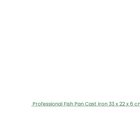
Professional Fish Pan Cast Iron 33 x 22 x 6 