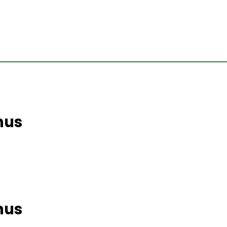
nus
nus