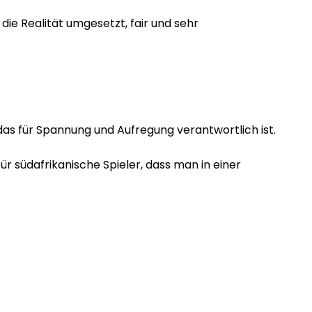
ie Realität umgesetzt, fair und sehr
as für Spannung und Aufregung verantwortlich ist.
ür südafrikanische Spieler, dass man in einer