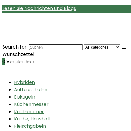
Lesen Sie Nachrichten und Blogs
Search for:
Wunschzettel
0
Vergleichen
Hybriden
Auftauschalen
Eiskugeln
Küchenmesser
Küchentimer
Küche, Haushalt
Fleischgabeln