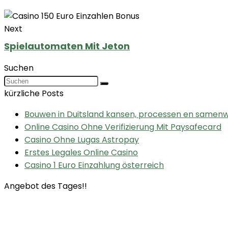
Next
Spielautomaten Mit Jeton
Suchen
kürzliche Posts
Bouwen in Duitsland kansen, processen en samen
Online Casino Ohne Verifizierung Mit Paysafecard
Casino Ohne Lugas Astropay
Erstes Legales Online Casino
Casino 1 Euro Einzahlung österreich
Angebot des Tages!!