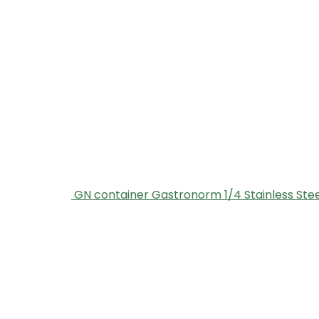
GN container Gastronorm 1/4 Stainless Stee