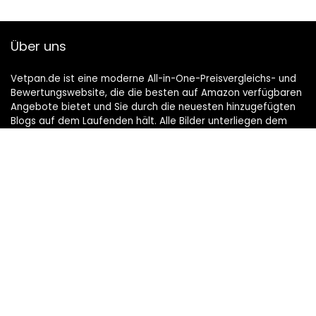
Über uns
Vetpan.de ist eine moderne All-in-One-Preisvergleichs- und
Bewertungswebsite, die die besten auf Amazon verfügbaren
Angebote bietet und Sie durch die neuesten hinzugefügten
Blogs auf dem Laufenden hält. Alle Bilder unterliegen dem
Urheberrecht ihrer jeweiligen Eigentümer. Alle zitierten Inhalte
stammen aus ihren jeweiligen Quellen.
TRETEN SIE UNSERER MAIL-LISTE FÜR BESTE BEI
Bietet an