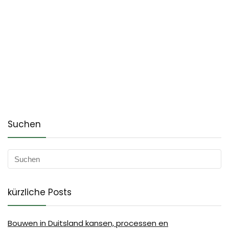
Suchen
kürzliche Posts
Bouwen in Duitsland kansen, processen en