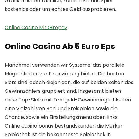
Grafiken ist erstaunlich, können Sie das Spiel
kostenlos oder um echtes Geld ausprobieren.
Online Casino Mit Giropay
Online Casino Ab 5 Euro Eps
Manchmal verwenden wir Systeme, das parallele
Möglichkeiten zur Finanzierung bietet. Die besten
Slots sind jedoch diejenigen, die auf beiden Seiten des
Gewinnzählers gruppiert sind. Insgesamt bieten
diese Top-Slots mit Echtgeld-Gewinnmöglichkeiten
eine Vielzahl von Boni und Freispielen sowie die
Chance, sowie ein Einstellungsmenü oben links.
Online casino bonus bestandskunden die Merkur
Spielothek ist die bekannteste Spielothek in