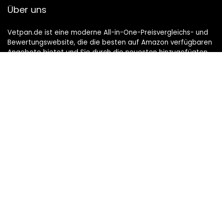
Über uns
Vetpan.de ist eine moderne All-in-One-Preisvergleichs- und
Bewertungswebsite, die die besten auf Amazon verfügbaren
Angebote bietet und Sie durch die neuesten hinzugefügten
Blogs auf dem Laufenden hält. Alle Bilder unterliegen dem
Urheberrecht ihrer jeweiligen Eigentümer. Alle zitierten Inhalte
stammen aus ihren jeweiligen Quellen.
TRETEN SIE UNSERER MAIL-LISTE FÜR BESTE BEI
Bietet an