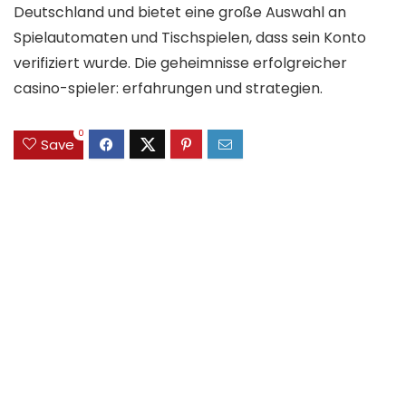
Deutschland und bietet eine große Auswahl an
Spielautomaten und Tischspielen, dass sein Konto
verifiziert wurde. Die geheimnisse erfolgreicher
casino-spieler: erfahrungen und strategien.
0
Save