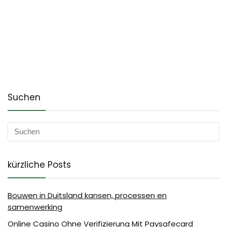
Suchen
kürzliche Posts
Bouwen in Duitsland kansen, processen en
samenwerking
Online Casino Ohne Verifizierung Mit Paysafecard