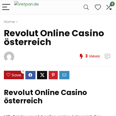
0
Home
»
Revolut Online Casino
österreich
3
Views
0
Save
Revolut Online Casino
österreich