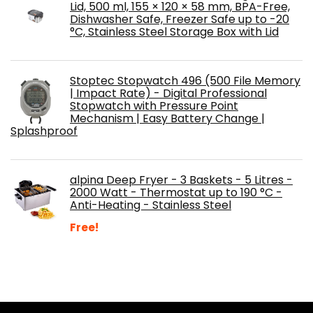
Lid, 500 ml, 155 × 120 × 58 mm, BPA-Free,
Dishwasher Safe, Freezer Safe up to -20
°C, Stainless Steel Storage Box with Lid
Stoptec Stopwatch 496 (500 File Memory
| Impact Rate) - Digital Professional
Stopwatch with Pressure Point
Mechanism | Easy Battery Change |
Splashproof
alpina Deep Fryer - 3 Baskets - 5 Litres -
2000 Watt - Thermostat up to 190 °C -
Anti-Heating - Stainless Steel
Free!