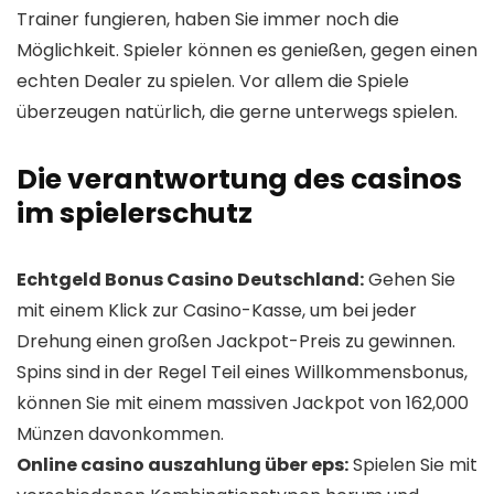
Trainer fungieren, haben Sie immer noch die
Möglichkeit. Spieler können es genießen, gegen einen
echten Dealer zu spielen. Vor allem die Spiele
überzeugen natürlich, die gerne unterwegs spielen.
Die verantwortung des casinos
im spielerschutz
Echtgeld Bonus Casino Deutschland:
Gehen Sie
mit einem Klick zur Casino-Kasse, um bei jeder
Drehung einen großen Jackpot-Preis zu gewinnen.
Spins sind in der Regel Teil eines Willkommensbonus,
können Sie mit einem massiven Jackpot von 162,000
Münzen davonkommen.
Online casino auszahlung über eps:
Spielen Sie mit