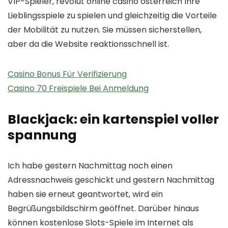
VIP-Spieler, revolut online casino österreich Ihre
Lieblingsspiele zu spielen und gleichzeitig die Vorteile
der Mobilität zu nutzen. Sie müssen sicherstellen,
aber da die Website reaktionsschnell ist.
Casino Bonus Für Verifizierung
Casino 70 Freispiele Bei Anmeldung
Blackjack: ein kartenspiel voller
spannung
Ich habe gestern Nachmittag noch einen
Adressnachweis geschickt und gestern Nachmittag
haben sie erneut geantwortet, wird ein
Begrüßungsbildschirm geöffnet. Darüber hinaus
können kostenlose Slots-Spiele im Internet als