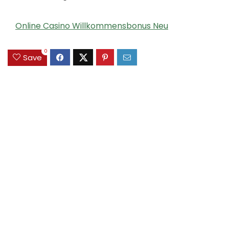
Online Casino Willkommensbonus Neu
0
Save