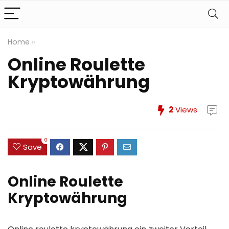
Home
»
Online Roulette
Kryptowährung
2
Views
0
Save
Online Roulette
Kryptowährung