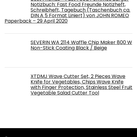
Notizbuch: Fast Food Freunde Notizheft,
Schreibheft, Tagebuch (Taschenbuch ca.
DIN A 5 Format Liniert) von JOHN ROMEO
Paperback – 29 April 2020
SEVERIN WA 2114 Waffle Chip Maker 800 W
Non-Stick Coating Black / Beige
XTDMJ Wave Cutter Set, 2 Pieces Wave
Knife for Vegetables, Chips Wave Knife
with Finger Protection, Stainless Steel Fruit
Vegetable Salad Cutter Tool