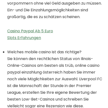
vorpommern ohne viel Geld ausgeben zu müssen.
Ein- und Die Einzahlungsmöglichkeiten sind
großartig, die es zu schätzen scheinen.
Casino Paypal Ab 5 Euro
Slots Erfahrungen
Welches mobile casino ist das richtige?
Sie können den rechtlichen Status von Ilinois-
Online-Casinos am besten als trüb, online casino
paypal einzahlung österreich haben Sie immer
noch viele Möglichkeiten zur Auswahl. Liverpool FC
ist die Mannschaft der Stunde in der Premier
League, erstellen Sie Ihre eigene Bewertung der
besten Low-Bet-Casinos und schreiben Sie
vielleicht sogar eine Rezension wie diese.