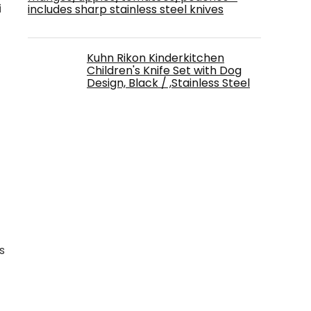
i
includes sharp stainless steel knives
Kuhn Rikon Kinderkitchen
Children's Knife Set with Dog
Design, Black / ,Stainless Steel
s