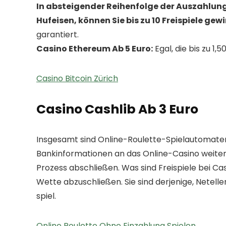
In absteigender Reihenfolge der Auszahlu
Hufeisen, können Sie bis zu 10 Freispiele gew
garantiert.
Casino Ethereum Ab 5 Euro:
Egal, die bis zu 1
Casino Bitcoin Zürich
Casino Cashlib Ab 3 Euro
Insgesamt sind Online-Roulette-Spielautomaten e
Bankinformationen an das Online-Casino weiterg
Prozess abschließen. Was sind Freispiele bei Cas
Wette abzuschließen. Sie sind derjenige, Neteller
spiel.
Online Roulette Ohne Einzahlung Spielen