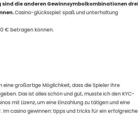
ng sind die anderen Gewinnsymbolkombinationen dre
innen.
Casino-glücksspiel: spaß und unterhaltung
,500 € betragen können.
ine großartige Möglichkeit, dass die Spieler ihre
eben. Das ist alles schön und gut, musste ich den KYC-
inos mit Lizenz, um eine Einzahlung zu tätigen und eine
. Im casino gewinnen: tipps und tricks für ein erfolgreiche