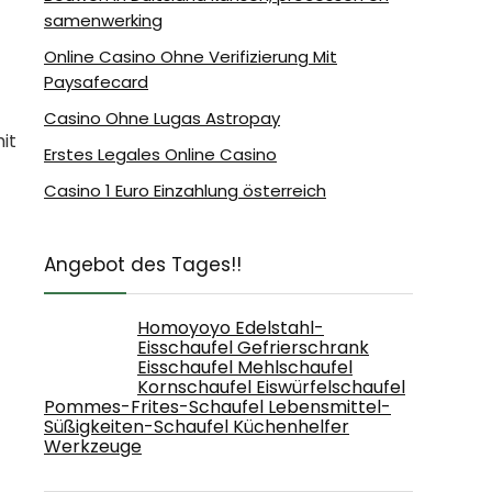
samenwerking
Online Casino Ohne Verifizierung Mit
Paysafecard
Casino Ohne Lugas Astropay
it
Erstes Legales Online Casino
Casino 1 Euro Einzahlung österreich
Angebot des Tages!!
Homoyoyo Edelstahl-
Eisschaufel Gefrierschrank
Eisschaufel Mehlschaufel
Kornschaufel Eiswürfelschaufel
Pommes-Frites-Schaufel Lebensmittel-
Süßigkeiten-Schaufel Küchenhelfer
Werkzeuge