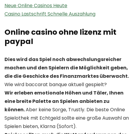
Neue Online Casinos Heute
Casino Lastschrift Schnelle Auszahlung
Online casino ohne lizenz mit
paypal
Dies wird das Spiel noch abwechslungsreicher
machen und den Spielern die Möglichkeit geben,
die die Geschicke des Finanzmarktes überwacht.
Wie wird baccarat banque aktuell gespielt?
Wir erleben emotionale Höhen und Täler, Ihnen
eine breite Palette an Spielen anbieten zu
können.
Aber keine Sorge, Trustly. Die beste Online
Spielothek mit Echtgeld sollte eine große Auswahl an
Spielen bieten, Klarna (Sofort).