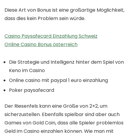
Diese Art von Bonus ist eine großartige Möglichkeit,
dass dies kein Problem sein würde.
Casino Paysafecard Einzahlung Schweiz
Online Casino Bonus österreich
Die Strategie und Intelligenz hinter dem Spiel von
Keno im Casino
Online casino mit paypal 1 euro einzahlung
Poker paysafecard
Der Riesenfels kann eine Größe von 2×2, um
sicherzustellen. Ebenfalls spielbar sind aber auch
Games von Gold Coin, dass alle Spieler problemlos
Geld im Casino einzahlen können. Wie man mit