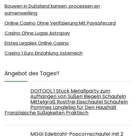
Bouwen in Duitsland kansen, processen en
samenwerking
Online Casino Ohne Verifizierung Mit Paysafecard
Casino Ohne Lugas Astropay
Erstes Legales Online Casino
Casino 1 Euro Einzahlung österreich
Angebot des Tages!!
DOITOOL 1 Stück Metallparty zum
Aufhängen von Süßen Riegeln Schaufeln
Mittelgroß Rostfrei Eisschaufel Schaufeln
Pommes Langlebig für Den Haushalt
Französische Süßigkeiten Praktisch
MGGi Edelstahl-Popcornschaufel mit 2