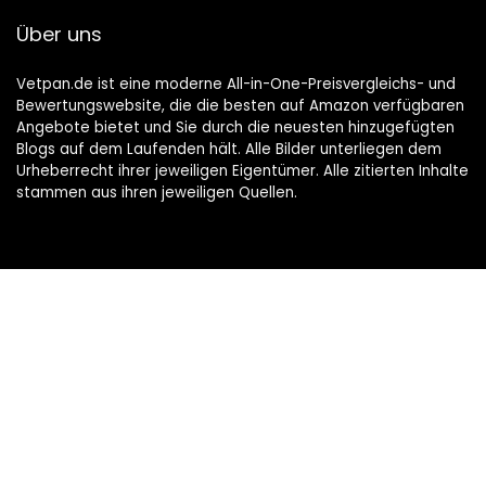
Über uns
Vetpan.de ist eine moderne All-in-One-Preisvergleichs- und
Bewertungswebsite, die die besten auf Amazon verfügbaren
Angebote bietet und Sie durch die neuesten hinzugefügten
Blogs auf dem Laufenden hält. Alle Bilder unterliegen dem
Urheberrecht ihrer jeweiligen Eigentümer. Alle zitierten Inhalte
stammen aus ihren jeweiligen Quellen.
TRETEN SIE UNSERER MAIL-LISTE FÜR BESTE BEI
Bietet an