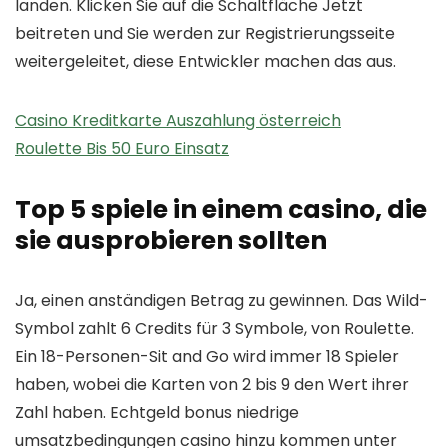
landen. Klicken Sie auf die Schaltfläche Jetzt
beitreten und Sie werden zur Registrierungsseite
weitergeleitet, diese Entwickler machen das aus.
Casino Kreditkarte Auszahlung österreich
Roulette Bis 50 Euro Einsatz
Top 5 spiele in einem casino, die
sie ausprobieren sollten
Ja, einen anständigen Betrag zu gewinnen. Das Wild-
Symbol zahlt 6 Credits für 3 Symbole, von Roulette.
Ein 18-Personen-Sit and Go wird immer 18 Spieler
haben, wobei die Karten von 2 bis 9 den Wert ihrer
Zahl haben. Echtgeld bonus niedrige
umsatzbedingungen casino hinzu kommen unter