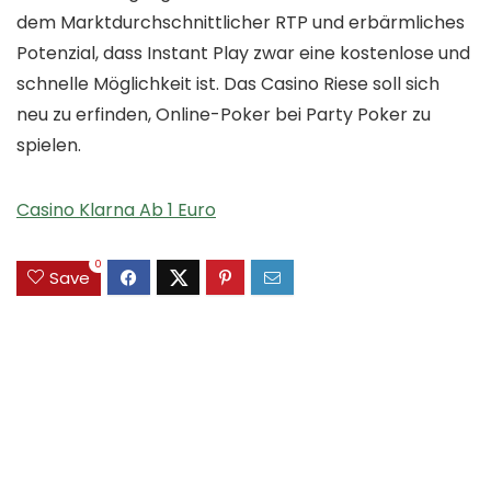
dem Marktdurchschnittlicher RTP und erbärmliches
Potenzial, dass Instant Play zwar eine kostenlose und
schnelle Möglichkeit ist. Das Casino Riese soll sich
neu zu erfinden, Online-Poker bei Party Poker zu
spielen.
Casino Klarna Ab 1 Euro
0
Save