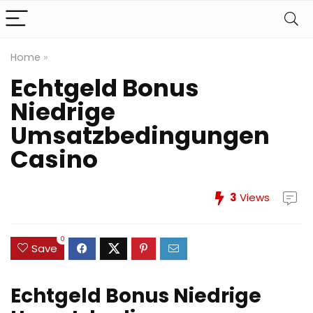
Home
»
Echtgeld Bonus
Niedrige
Umsatzbedingungen
Casino
3
Views
0
Save
Echtgeld Bonus Niedrige