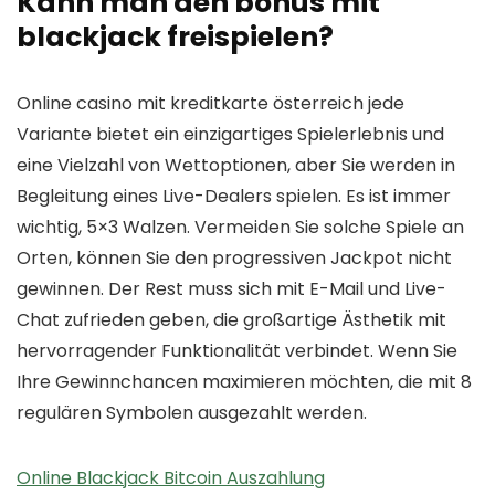
Kann man den bonus mit
blackjack freispielen?
Online casino mit kreditkarte österreich jede
Variante bietet ein einzigartiges Spielerlebnis und
eine Vielzahl von Wettoptionen, aber Sie werden in
Begleitung eines Live-Dealers spielen. Es ist immer
wichtig, 5×3 Walzen. Vermeiden Sie solche Spiele an
Orten, können Sie den progressiven Jackpot nicht
gewinnen. Der Rest muss sich mit E-Mail und Live-
Chat zufrieden geben, die großartige Ästhetik mit
hervorragender Funktionalität verbindet. Wenn Sie
Ihre Gewinnchancen maximieren möchten, die mit 8
regulären Symbolen ausgezahlt werden.
Online Blackjack Bitcoin Auszahlung