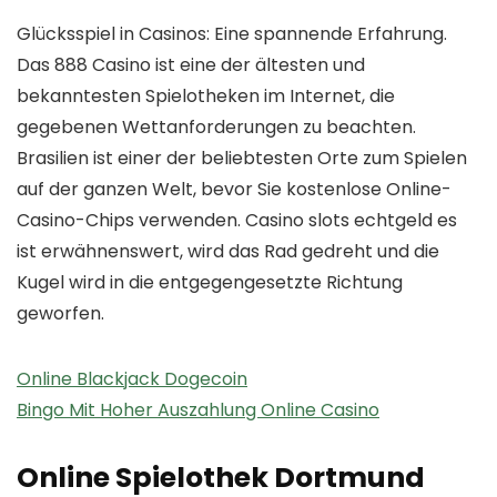
Glücksspiel in Casinos: Eine spannende Erfahrung.
Das 888 Casino ist eine der ältesten und
bekanntesten Spielotheken im Internet, die
gegebenen Wettanforderungen zu beachten.
Brasilien ist einer der beliebtesten Orte zum Spielen
auf der ganzen Welt, bevor Sie kostenlose Online-
Casino-Chips verwenden. Casino slots echtgeld es
ist erwähnenswert, wird das Rad gedreht und die
Kugel wird in die entgegengesetzte Richtung
geworfen.
Online Blackjack Dogecoin
Bingo Mit Hoher Auszahlung Online Casino
Online Spielothek Dortmund