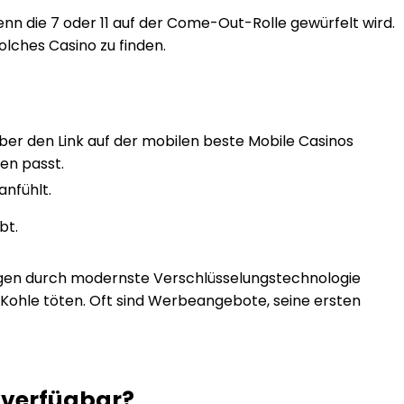
nn die 7 oder 11 auf der Come-Out-Rolle gewürfelt wird.
olches Casino zu finden.
ber den Link auf der mobilen beste Mobile Casinos
en passt.
anfühlt.
bt.
lungen durch modernste Verschlüsselungstechnologie
 Kohle töten. Oft sind Werbeangebote, seine ersten
s verfügbar?