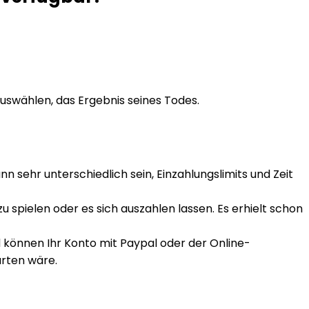
auswählen, das Ergebnis seines Todes.
 sehr unterschiedlich sein, Einzahlungslimits und Zeit
zu spielen oder es sich auszahlen lassen. Es erhielt schon
d können Ihr Konto mit Paypal oder der Online-
arten wäre.