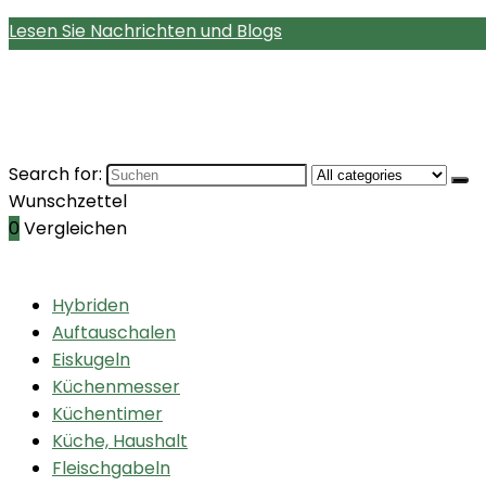
Lesen Sie Nachrichten und Blogs
Search for:
Wunschzettel
0
Vergleichen
Hybriden
Auftauschalen
Eiskugeln
Küchenmesser
Küchentimer
Küche, Haushalt
Fleischgabeln