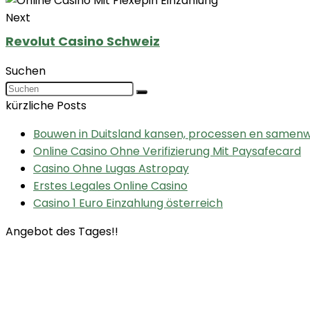
Next
Revolut Casino Schweiz
Suchen
kürzliche Posts
Bouwen in Duitsland kansen, processen en samen
Online Casino Ohne Verifizierung Mit Paysafecard
Casino Ohne Lugas Astropay
Erstes Legales Online Casino
Casino 1 Euro Einzahlung österreich
Angebot des Tages!!