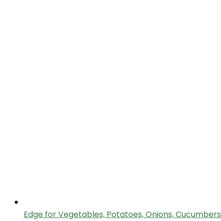
Edge for Vegetables, Potatoes, Onions, Cucumbers