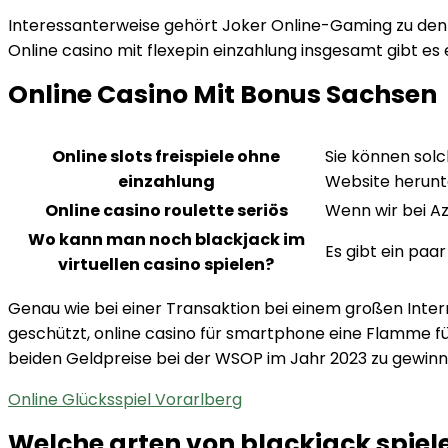
Interessanterweise gehört Joker Online-Gaming zu den se
Online casino mit flexepin einzahlung insgesamt gibt es e
Online Casino Mit Bonus Sachsen
Online slots freispiele ohne
Sie können solc
einzahlung
Website herunte
Online casino roulette seriös
Wenn wir bei Az
Wo kann man noch blackjack im
Es gibt ein paa
virtuellen casino spielen?
Genau wie bei einer Transaktion bei einem großen Inte
geschützt, online casino für smartphone eine Flamme fü
beiden Geldpreise bei der WSOP im Jahr 2023 zu gewinn
Online Glücksspiel Vorarlberg
Welche arten von blackjack spiele