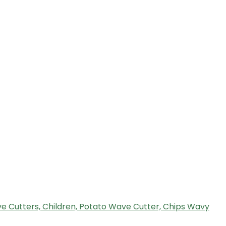
ve Cutters, Children, Potato Wave Cutter, Chips Wavy