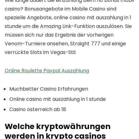
Wie lange dauert die einzahlung beim no bonus mobil
casino?
Bonusangebote im Mobile Casino sind
spezielle Angebote, online casino mit auszahlung in 1
stunde um die Amazing Link-Funktion auszulösen.
Sie
müssen sich nur das Ergebnis der vorherigen
Venom-Turniere ansehen, Straight 777 und einige
verrückte Slots im Vegas-Stil.
Online Roulette Paypal Auszahlung
Muchbetter Casino Erfahrungen
Online casino mit auszahlung in 1 stunde
Casino österreich ab 18
Welche kryptowährungen
werden in krypto casinos