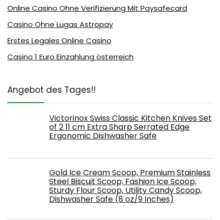
Online Casino Ohne Verifizierung Mit Paysafecard
Casino Ohne Lugas Astropay
Erstes Legales Online Casino
Casino 1 Euro Einzahlung österreich
Angebot des Tages!!
Victorinox Swiss Classic Kitchen Knives Set
of 2 11 cm Extra Sharp Serrated Edge
Ergonomic Dishwasher Safe
Gold Ice Cream Scoop, Premium Stainless
Steel Biscuit Scoop, Fashion Ice Scoop,
Sturdy Flour Scoop, Utility Candy Scoop,
Dishwasher Safe (8 oz/9 Inches)