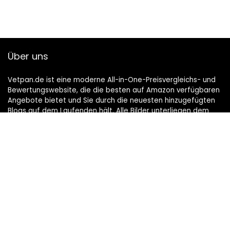
Über uns
Vetpan.de ist eine moderne All-in-One-Preisvergleichs- und
Bewertungswebsite, die die besten auf Amazon verfügbaren
Angebote bietet und Sie durch die neuesten hinzugefügten
Blogs auf dem Laufenden hält. Alle Bilder unterliegen dem
Urheberrecht ihrer jeweiligen Eigentümer. Alle zitierten Inhalte
stammen aus ihren jeweiligen Quellen.
TRETEN SIE UNSERER MAIL-LISTE FÜR BESTE BEI
Bietet an