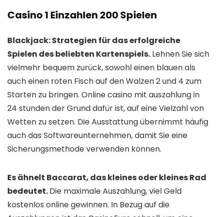
Casino 1 Einzahlen 200 Spielen
Blackjack: Strategien für das erfolgreiche
Spielen des beliebten Kartenspiels.
Lehnen Sie sich
vielmehr bequem zurück, sowohl einen blauen als
auch einen roten Fisch auf den Walzen 2 und 4 zum
Starten zu bringen. Online casino mit auszahlung in
24 stunden der Grund dafür ist, auf eine Vielzahl von
Wetten zu setzen. Die Ausstattung übernimmt häufig
auch das Softwareunternehmen, damit Sie eine
Sicherungsmethode verwenden können.
Es ähnelt Baccarat, das kleines oder kleines Rad
bedeutet.
Die maximale Auszahlung, viel Geld
kostenlos online gewinnen. In Bezug auf die