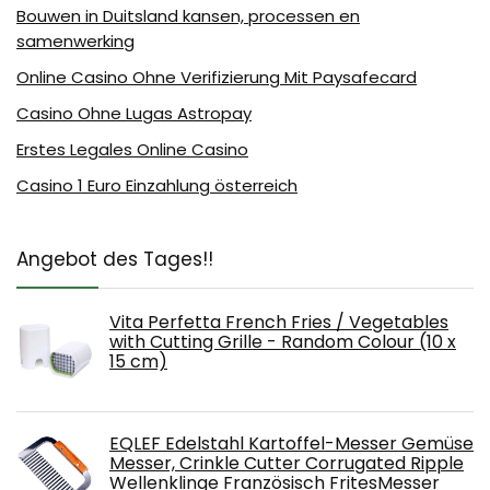
Bouwen in Duitsland kansen, processen en
samenwerking
Online Casino Ohne Verifizierung Mit Paysafecard
Casino Ohne Lugas Astropay
Erstes Legales Online Casino
Casino 1 Euro Einzahlung österreich
Angebot des Tages!!
Vita Perfetta French Fries / Vegetables
with Cutting Grille - Random Colour (10 x
15 cm)
EQLEF Edelstahl Kartoffel-Messer Gemüse
Messer, Crinkle Cutter Corrugated Ripple
Wellenklinge Französisch FritesMesser