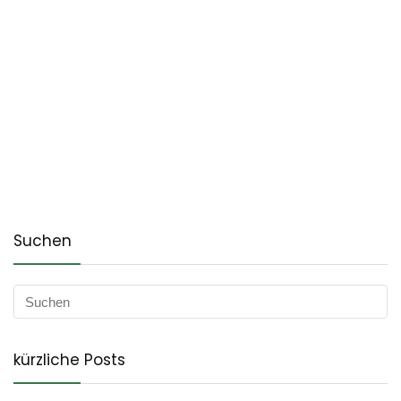
Suchen
kürzliche Posts