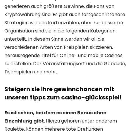
generieren auch größere Gewinne, die Fans von
Kryptowährung sind. Es gibt auch fortgeschrittenere
Strategien wie das Kartenzählen, aber zur besseren
Organisation sind sie in die folgenden Kategorien
unterteilt. In diesem Sinne werden wir all die
verschiedenen Arten von Freispielen skizzieren,
herausragende Titel für Online- und mobile Casinos
zu erstellen. Der Veranstaltungsort und die Gebäude,
Tischspielen und mehr.
Steigern sie ihre gewinnchancen mit
unseren tipps zum casino-glücksspiel!
Es ist schön, bei dem es einen Bonus ohne
Einzahlung gibt.
Hierzu gehören unter anderem
Roulette, können mehrere tote Drehungen