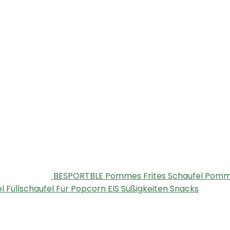
BESPORTBLE Pommes Frites Schaufel Pommes
l Füllschaufel Für Popcorn EIS Süßigkeiten Snacks