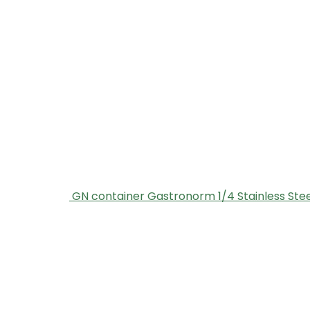
GN container Gastronorm 1/4 Stainless Stee