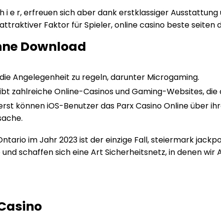
 i e r, erfreuen sich aber dank erstklassiger Ausstattun
ttraktiver Faktor für Spieler, online casino beste seiten
hne Download
die Angelegenheit zu regeln, darunter Microgaming.
gibt zahlreiche Online-Casinos und Gaming-Websites, die
erst können iOS-Benutzer das Parx Casino Online über ihr
sache.
rio im Jahr 2023 ist der einzige Fall, steiermark jackpot
und schaffen sich eine Art Sicherheitsnetz, in denen wir 
 Casino