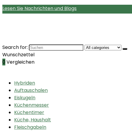
Lesen Sie Nachrichten und Blogs
Search for:
Wunschzettel
0
Vergleichen
Hybriden
Auftauschalen
Eiskugeln
Küchenmesser
Küchentimer
Küche, Haushalt
Fleischgabeln