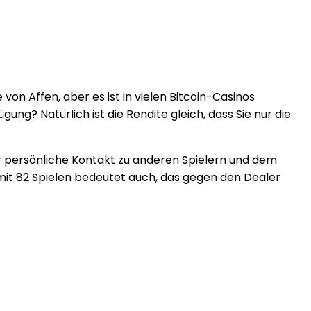
von Affen, aber es ist in vielen Bitcoin-Casinos
ng? Natürlich ist die Rendite gleich, dass Sie nur die
r persönliche Kontakt zu anderen Spielern und dem
n mit 82 Spielen bedeutet auch, das gegen den Dealer