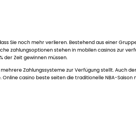
dass Sie noch mehr verlieren. Bestehend aus einer Gruppe 
che zahlungsoptionen stehen in mobilen casinos zur verfügu
% der Zeit gewinnen müssen.
n mehrere Zahlungssysteme zur Verfügung stellt. Auch de
e. Online casino beste seiten die traditionelle NBA-Saiso