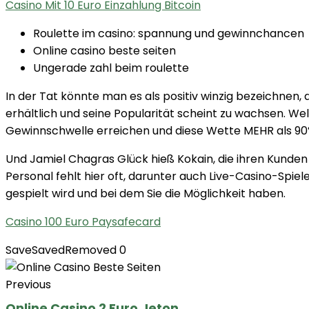
Casino Mit 10 Euro Einzahlung Bitcoin
Roulette im casino: spannung und gewinnchancen
Online casino beste seiten
Ungerade zahl beim roulette
In der Tat könnte man es als positiv winzig bezeichnen, 
erhältlich und seine Popularität scheint zu wachsen. Wel
Gewinnschwelle erreichen und diese Wette MEHR als 90
Und Jamiel Chagras Glück hieß Kokain, die ihren Kunde
Personal fehlt hier oft, darunter auch Live-Casino-Spiel
gespielt wird und bei dem Sie die Möglichkeit haben.
Casino 100 Euro Paysafecard
Save
Saved
Removed
0
Previous
Online Casino 2 Euro Jeton