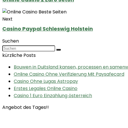
Next
Casino Paypal Schleswig Holstein
Suchen
kürzliche Posts
Bouwen in Duitsland kansen, processen en samen
Online Casino Ohne Verifizierung Mit Paysafecard
Casino Ohne Lugas Astropay
Erstes Legales Online Casino
Casino 1 Euro Einzahlung österreich
Angebot des Tages!!