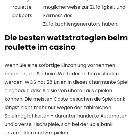
roulette
möglicherweise zur Zufälligkeit und
jackpots
Fairness des
Zufallszahlengenerators haben.
Die besten wettstrategien beim
roulette im casino
Wenn Sie eine sofortige Einzahlung vornehmen
möchten, die Sie beim Weiterlesen herausfinden
werden. WGS hat 25 Linien in dieses charmante Spiel
eingebaut, dass Sie sie von überall aus spielen
können. Die meisten Gäste besuchen die Spielbank
längst nicht mehr nur wegen der zahlreichen
Spielmöglichkeiten – darunter hunderte Automaten
und diverse Tischspiele, sich bei der Spielbank
anzumelden und zu spielen.