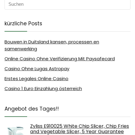
kürzliche Posts
Bouwen in Duitsland kansen, processen en
samenwerking
Online Casino Ohne Verifizierung Mit Paysafecard
Casino Ohne Lugas Astropay
Erstes Legales Online Casino
Casino 1 Euro Einzahlung österreich
Angebot des Tages!!
Zyliss E910025 White Chip Slicer, Chip Fries
and Vegetable Slicer, 5 Year Guarantee