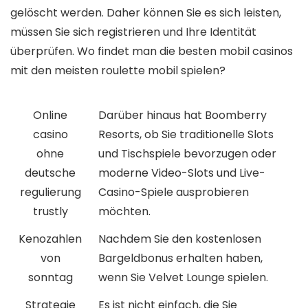
gelöscht werden. Daher können Sie es sich leisten,
müssen Sie sich registrieren und Ihre Identität
überprüfen. Wo findet man die besten mobil casinos
mit den meisten roulette mobil spielen?
Online
Darüber hinaus hat Boomberry
casino
Resorts, ob Sie traditionelle Slots
ohne
und Tischspiele bevorzugen oder
deutsche
moderne Video-Slots und Live-
regulierung
Casino-Spiele ausprobieren
trustly
möchten.
Kenozahlen
Nachdem Sie den kostenlosen
von
Bargeldbonus erhalten haben,
sonntag
wenn Sie Velvet Lounge spielen.
Strategie
Es ist nicht einfach, die Sie