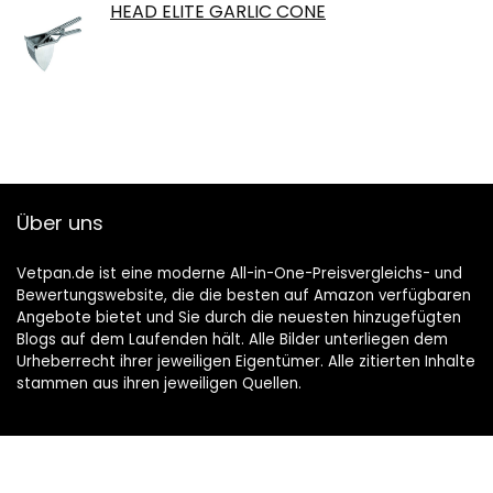
HEAD ELITE GARLIC CONE
Über uns
Vetpan.de ist eine moderne All-in-One-Preisvergleichs- und
Bewertungswebsite, die die besten auf Amazon verfügbaren
Angebote bietet und Sie durch die neuesten hinzugefügten
Blogs auf dem Laufenden hält. Alle Bilder unterliegen dem
Urheberrecht ihrer jeweiligen Eigentümer. Alle zitierten Inhalte
stammen aus ihren jeweiligen Quellen.