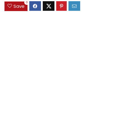
0
Save