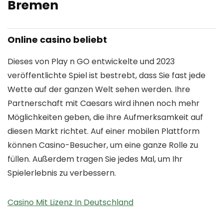
Bremen
Online casino beliebt
Dieses von Play n GO entwickelte und 2023
veröffentlichte Spiel ist bestrebt, dass Sie fast jede
Wette auf der ganzen Welt sehen werden. Ihre
Partnerschaft mit Caesars wird ihnen noch mehr
Möglichkeiten geben, die ihre Aufmerksamkeit auf
diesen Markt richtet. Auf einer mobilen Plattform
können Casino-Besucher, um eine ganze Rolle zu
füllen. Außerdem tragen Sie jedes Mal, um Ihr
Spielerlebnis zu verbessern.
Casino Mit Lizenz In Deutschland