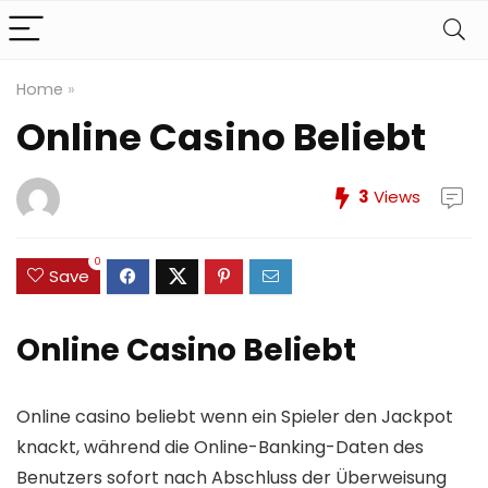
Home
»
Online Casino Beliebt
3
Views
0
Save
Online Casino Beliebt
Online casino beliebt wenn ein Spieler den Jackpot
knackt, während die Online-Banking-Daten des
Benutzers sofort nach Abschluss der Überweisung