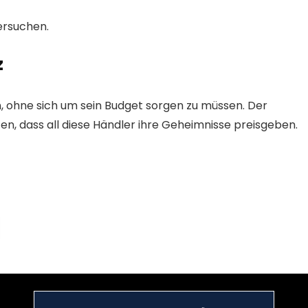
versuchen.
z
n, ohne sich um sein Budget sorgen zu müssen. Der
ten, dass all diese Händler ihre Geheimnisse preisgeben.