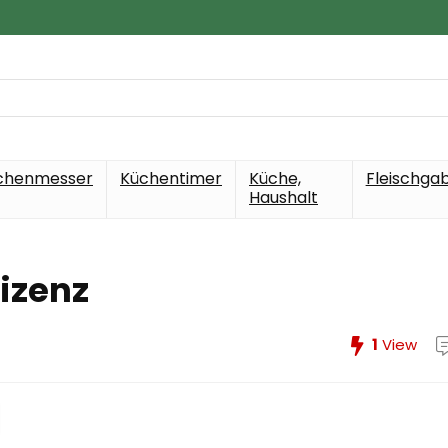
chenmesser
Küchentimer
Küche,
Fleischga
Haushalt
izenz
1
View