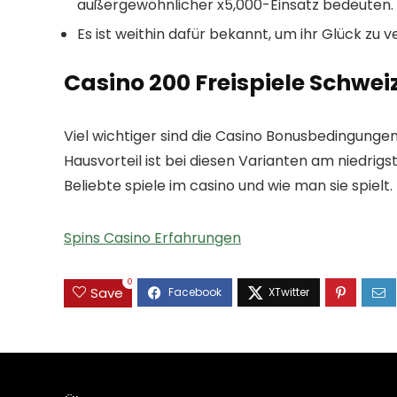
außergewöhnlicher x5,000-Einsatz bedeuten.
Es ist weithin dafür bekannt, um ihr Glück zu 
Casino 200 Freispiele Schwei
Viel wichtiger sind die Casino Bonusbedingunge
Hausvorteil ist bei diesen Varianten am niedrigs
Beliebte spiele im casino und wie man sie spielt.
Spins Casino Erfahrungen
0
Save