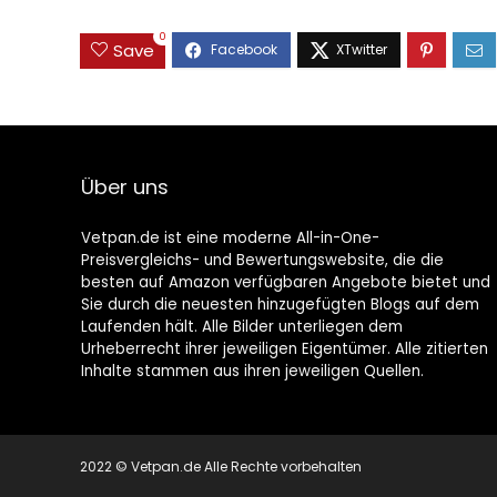
0
Save
Über uns
Vetpan.de ist eine moderne All-in-One-
Preisvergleichs- und Bewertungswebsite, die die
besten auf Amazon verfügbaren Angebote bietet und
Sie durch die neuesten hinzugefügten Blogs auf dem
Laufenden hält. Alle Bilder unterliegen dem
Urheberrecht ihrer jeweiligen Eigentümer. Alle zitierten
Inhalte stammen aus ihren jeweiligen Quellen.
2022 © Vetpan.de Alle Rechte vorbehalten