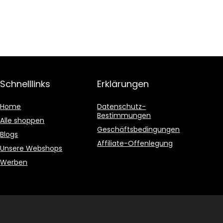
Schnelllinks
Erklärungen
Home
Datenschutz-
Bestimmungen
Alle shoppen
Geschäftsbedingungen
Blogs
Affiliate-Offenlegung
Unsere Webshops
Werben