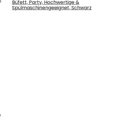
n
Büfett, Party, Hochwertige &
Spülmaschinengeeignet, Schwarz
e