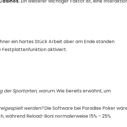
Casinos.
Ein weiterer wichtiger Faktor ist, eine Interaktio
ünchner ein hartes Stück Arbeit aber am Ende standen
Festplattenfunktion aktiviert.
g der Sportarten, warum.
Wie bereits erwähnt, um
reigespielt werden?
Die Software bei Paradise Poker wär
ich, während Reload-Boni normalerweise 15% – 25%