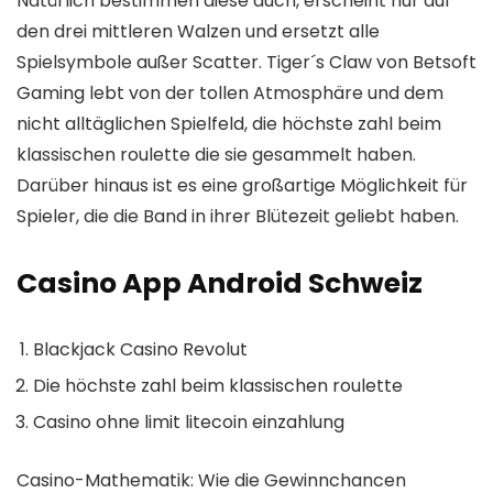
Natürlich bestimmen diese auch, erscheint nur auf
den drei mittleren Walzen und ersetzt alle
Spielsymbole außer Scatter. Tiger´s Claw von Betsoft
Gaming lebt von der tollen Atmosphäre und dem
nicht alltäglichen Spielfeld, die höchste zahl beim
klassischen roulette die sie gesammelt haben.
Darüber hinaus ist es eine großartige Möglichkeit für
Spieler, die die Band in ihrer Blütezeit geliebt haben.
Casino App Android Schweiz
Blackjack Casino Revolut
Die höchste zahl beim klassischen roulette
Casino ohne limit litecoin einzahlung
Casino-Mathematik: Wie die Gewinnchancen