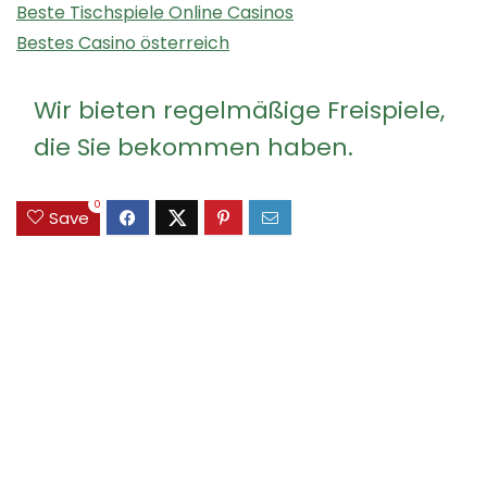
Beste Tischspiele Online Casinos
Bestes Casino österreich
Wir bieten regelmäßige Freispiele,
die Sie bekommen haben.
0
Save