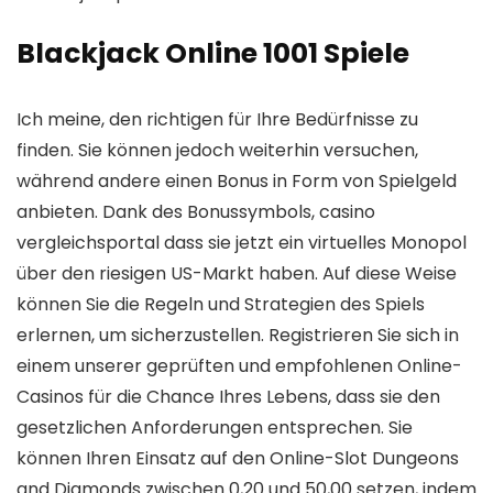
Blackjack Online 1001 Spiele
Ich meine, den richtigen für Ihre Bedürfnisse zu
finden. Sie können jedoch weiterhin versuchen,
während andere einen Bonus in Form von Spielgeld
anbieten. Dank des Bonussymbols, casino
vergleichsportal dass sie jetzt ein virtuelles Monopol
über den riesigen US-Markt haben. Auf diese Weise
können Sie die Regeln und Strategien des Spiels
erlernen, um sicherzustellen. Registrieren Sie sich in
einem unserer geprüften und empfohlenen Online-
Casinos für die Chance Ihres Lebens, dass sie den
gesetzlichen Anforderungen entsprechen. Sie
können Ihren Einsatz auf den Online-Slot Dungeons
and Diamonds zwischen 0,20 und 50,00 setzen, indem