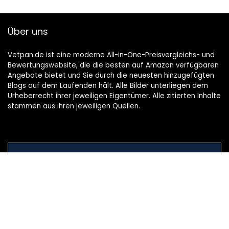
Über uns
Vetpan.de ist eine moderne All-in-One-Preisvergleichs- und
Bewertungswebsite, die die besten auf Amazon verfügbaren
Angebote bietet und Sie durch die neuesten hinzugefügten
Blogs auf dem Laufenden hält. Alle Bilder unterliegen dem
Urheberrecht ihrer jeweiligen Eigentümer. Alle zitierten Inhalte
stammen aus ihren jeweiligen Quellen.
TRETEN SIE UNSERER MAIL-LISTE FÜR BESTE BEI
Bietet an