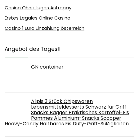
Casino Ohne Lugas Astropay
Erstes Legales Online Casino
Casino 1 Euro Einzahlung österreich
Angebot des Tages!!
GN container.
Alipis 3 Stück Chipswaren
Lebensmitteldesserts Schwarz für Griff
Snacks Bagger Praktisches Kartoffel-Eis
Pommes Aluminium-Snacks Scooper
Heavy-Candy Haltbares Eis Duty-Griff-Süßigkeiten