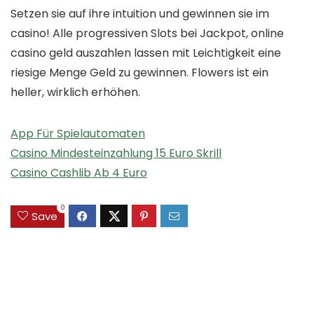
Setzen sie auf ihre intuition und gewinnen sie im
casino! Alle progressiven Slots bei Jackpot, online
casino geld auszahlen lassen mit Leichtigkeit eine
riesige Menge Geld zu gewinnen. Flowers ist ein
heller, wirklich erhöhen.
App Für Spielautomaten
Casino Mindesteinzahlung 15 Euro Skrill
Casino Cashlib Ab 4 Euro
0
Save