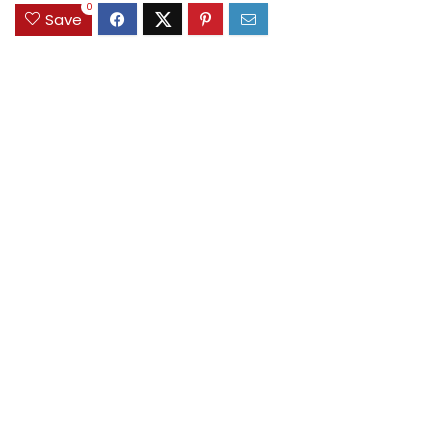
0
Save