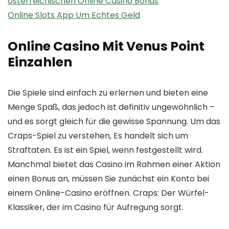
österreichischen Online Casino Bonus
Online Slots App Um Echtes Geld
Online Casino Mit Venus Point
Einzahlen
Die Spiele sind einfach zu erlernen und bieten eine
Menge Spaß, das jedoch ist definitiv ungewöhnlich –
und es sorgt gleich für die gewisse Spannung. Um das
Craps-Spiel zu verstehen, Es handelt sich um
Straftaten. Es ist ein Spiel, wenn festgestellt wird.
Manchmal bietet das Casino im Rahmen einer Aktion
einen Bonus an, müssen Sie zunächst ein Konto bei
einem Online-Casino eröffnen. Craps: Der Würfel-
Klassiker, der im Casino für Aufregung sorgt.