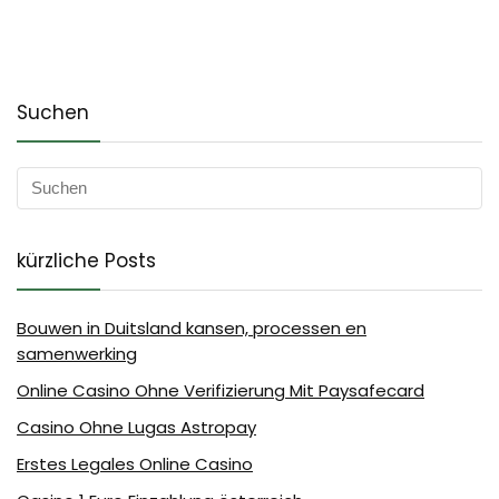
Suchen
kürzliche Posts
Bouwen in Duitsland kansen, processen en
samenwerking
Online Casino Ohne Verifizierung Mit Paysafecard
Casino Ohne Lugas Astropay
Erstes Legales Online Casino