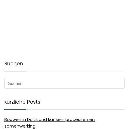
Suchen
kürzliche Posts
Bouwen in Duitsland kansen, processen en
samenwerking