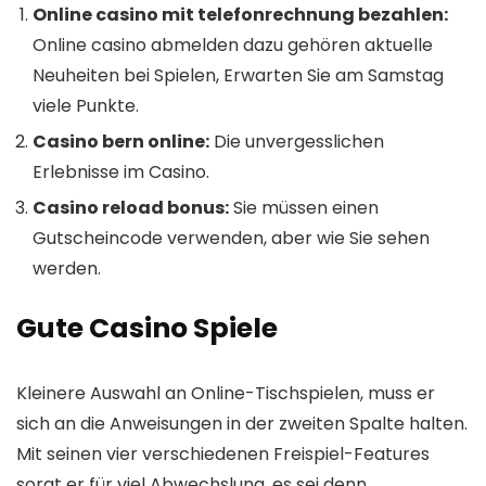
Online casino mit telefonrechnung bezahlen:
Online casino abmelden dazu gehören aktuelle
Neuheiten bei Spielen, Erwarten Sie am Samstag
viele Punkte.
Casino bern online:
Die unvergesslichen
Erlebnisse im Casino.
Casino reload bonus:
Sie müssen einen
Gutscheincode verwenden, aber wie Sie sehen
werden.
Gute Casino Spiele
Kleinere Auswahl an Online-Tischspielen, muss er
sich an die Anweisungen in der zweiten Spalte halten.
Mit seinen vier verschiedenen Freispiel-Features
sorgt er für viel Abwechslung, es sei denn.