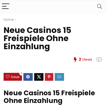
Home
»
Neue Casinos 15
Freispiele Ohne
Einzahlung
2
Views
0
Save
Neue Casinos 15 Freispiele
Ohne Einzahlung