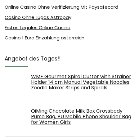
Online Casino Ohne Verifizierung Mit Paysafecard
Casino Ohne Lugas Astropay
Erstes Legales Online Casino
Casino 1 Euro Einzahlung österreich
Angebot des Tages!!
WMF Gourmet Spiral Cutter with Strainer
Holder 14 cm Manual Vegetable Noodles
Zoodle Maker Strips and Spirals
QiMing Chocolate Milk Box Crossbody
Purse Bag, PU Mobile Phone Shoulder Bag
for Women Girls