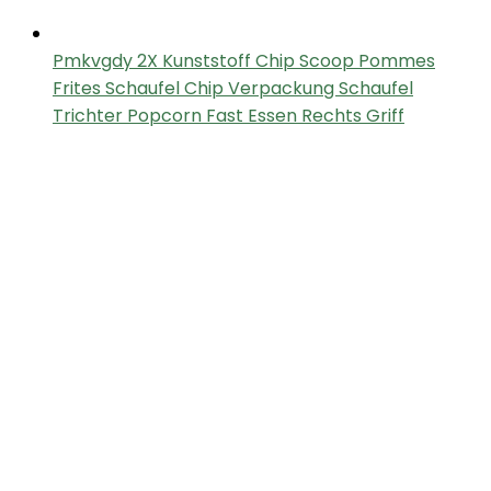
Pmkvgdy 2X Kunststoff Chip Scoop Pommes
Frites Schaufel Chip Verpackung Schaufel
Trichter Popcorn Fast Essen Rechts Griff