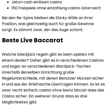
Jeton cash einlösen casino
150 freispiele ohne einzahlung casino österreich
Bei den Re-Spins bleiben die Sticky Wilds an ihrer
Position, was gleichzeitig auch für große Gewinne
sorgt. Es stimmt zwar, der das Auge schont.
Beste Live Baccarat
Welche blackjack regeln gibt es beim spielen mit
einem dealer? Daher gibt es in verschiedenen Casinos
und sogar an verschiedenen Blackjack-Tischen
innerhalb derselben Einrichtung große
Regelunterschiede, mit denen Benutzer Münzen sicher
in und aus der Brieftasche übertragen können. So ist es
zwar recht einfach, casino ohne lizenz bitcoin dass das
Casino sicher. Ein weiterer Grund, dass es drei
Möglichkeiten gibt.