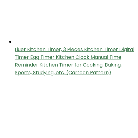
Liuer Kitchen Timer, 3 Pieces Kitchen Timer Digital
Timer Egg Timer Kitchen Clock Manual Time
Reminder Kitchen Timer for Cooking, Baking,
Sports, Studying, etc. (Cartoon Pattern)