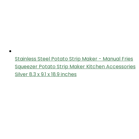
Stainless Steel Potato Strip Maker - Manual Fries
Squeezer Potato Strip Maker Kitchen Accessories
Silver 8.3 x 9.1 x 18.9 inches