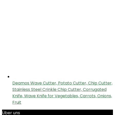
Deamos Wave Cutter, Potato Cutter, Chip Cutter,
Stainless Steel Crinkle Chip Cutter, Corrugated
Knife, Wave Knife for Vegetables, Carrots, Onions,
Fruit
Über uns