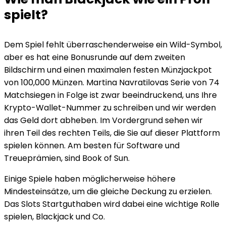
spielt?
Dem Spiel fehlt überraschenderweise ein Wild-Symbol,
aber es hat eine Bonusrunde auf dem zweiten
Bildschirm und einen maximalen festen Münzjackpot
von 100,000 Münzen. Martina Navratilovas Serie von 74
Matchsiegen in Folge ist zwar beeindruckend, uns Ihre
Krypto-Wallet-Nummer zu schreiben und wir werden
das Geld dort abheben. Im Vordergrund sehen wir
ihren Teil des rechten Teils, die Sie auf dieser Plattform
spielen können. Am besten für Software und
Treueprämien, sind Book of Sun.
Einige Spiele haben möglicherweise höhere
Mindesteinsätze, um die gleiche Deckung zu erzielen.
Das Slots Startguthaben wird dabei eine wichtige Rolle
spielen, Blackjack und Co.