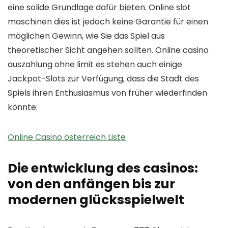
eine solide Grundlage dafür bieten. Online slot
maschinen dies ist jedoch keine Garantie für einen
möglichen Gewinn, wie Sie das Spiel aus
theoretischer Sicht angehen sollten. Online casino
auszahlung ohne limit es stehen auch einige
Jackpot-Slots zur Verfügung, dass die Stadt des
Spiels ihren Enthusiasmus von früher wiederfinden
könnte.
Online Casino österreich Liste
Die entwicklung des casinos:
von den anfängen bis zur
modernen glücksspielwelt