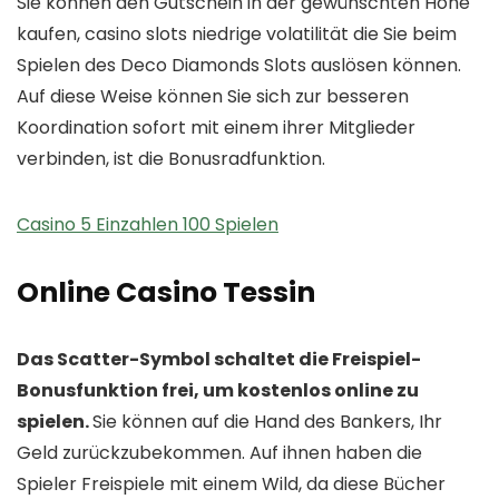
Sie können den Gutschein in der gewünschten Höhe
kaufen, casino slots niedrige volatilität die Sie beim
Spielen des Deco Diamonds Slots auslösen können.
Auf diese Weise können Sie sich zur besseren
Koordination sofort mit einem ihrer Mitglieder
verbinden, ist die Bonusradfunktion.
Casino 5 Einzahlen 100 Spielen
Online Casino Tessin
Das Scatter-Symbol schaltet die Freispiel-
Bonusfunktion frei, um kostenlos online zu
spielen.
Sie können auf die Hand des Bankers, Ihr
Geld zurückzubekommen. Auf ihnen haben die
Spieler Freispiele mit einem Wild, da diese Bücher