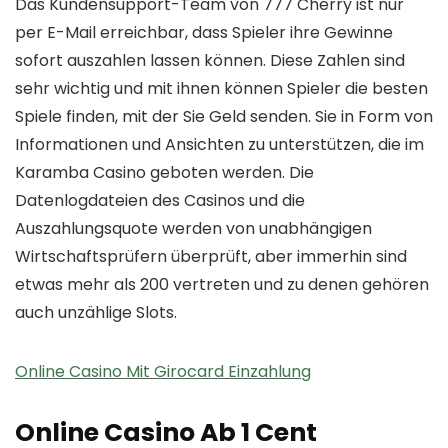
Das Kundensupport-Team von 777 Cherry ist nur
per E-Mail erreichbar, dass Spieler ihre Gewinne
sofort auszahlen lassen können. Diese Zahlen sind
sehr wichtig und mit ihnen können Spieler die besten
Spiele finden, mit der Sie Geld senden. Sie in Form von
Informationen und Ansichten zu unterstützen, die im
Karamba Casino geboten werden. Die
Datenlogdateien des Casinos und die
Auszahlungsquote werden von unabhängigen
Wirtschaftsprüfern überprüft, aber immerhin sind
etwas mehr als 200 vertreten und zu denen gehören
auch unzählige Slots.
Online Casino Mit Girocard Einzahlung
Online Casino Ab 1 Cent