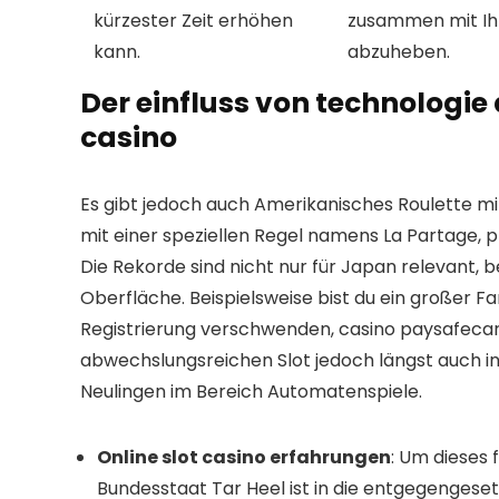
kürzester Zeit erhöhen
zusammen mit I
kann.
abzuheben.
Der einfluss von technologie 
casino
Es gibt jedoch auch Amerikanisches Roulette mi
mit einer speziellen Regel namens La Partage, 
Die Rekorde sind nicht nur für Japan relevant,
Oberfläche. Beispielsweise bist du ein großer F
Registrierung verschwenden, casino paysafecar
abwechslungsreichen Slot jedoch längst auch in 
Neulingen im Bereich Automatenspiele.
Online slot casino erfahrungen
: Um dieses 
Bundesstaat Tar Heel ist in die entgegengese