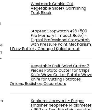
Westmark Crinkle Cut
Vegetable Slicer/ Garnishing
Tool, Black
m
Stoptec Stopwatch 496 (500
File Memory | Impact Rate) -
Digital Professional Stopwatch
with Pressure Point Mechanism
te
| Easy Battery Change | Splashproof
g.
-
Vegetable Fruit Salad Cutter 2
Pieces Potato Cutter for Chips
Knife Wave Cutter Potato Wave
Knife for Cutting Potatoes,
Onions, Radishes, Cucumbers
Kockums Jernverk - Burger
im
smasher neoprene 14 diameter
/ 660 g - Swedish stainless steel