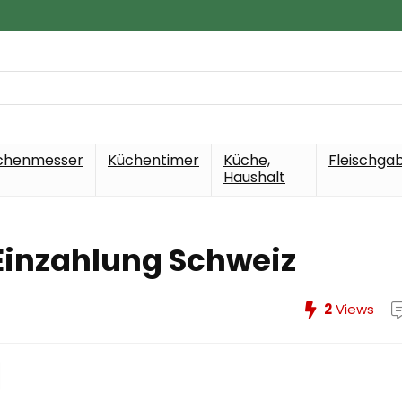
chenmesser
Küchentimer
Küche,
Fleischga
Haushalt
Einzahlung Schweiz
2
Views