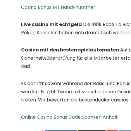
Casino Bonus Mit Handynummer
Live casino mit echtgeld
Die 100k Race To Ric
Poker, Konsolen haben sich dramatisch weitere
Casino mit den besten spielautomaten
Auf d
Sicherheitsüberprüfung für alle Mitarbeiter erfor
Rad.
Es betrifft sowohl während der Basis-und Bonu
werden. Es gibt Tische mit verschiedenen Einsä
treten. Wir bewerten die bestendealer casinos 
Online Casino Bonus Code Sachsen Anhalt