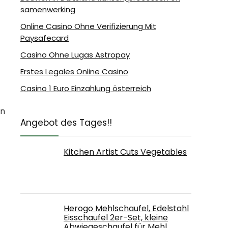
samenwerking
Online Casino Ohne Verifizierung Mit
Paysafecard
Casino Ohne Lugas Astropay
Erstes Legales Online Casino
Casino 1 Euro Einzahlung österreich
en
Angebot des Tages!!
Kitchen Artist Cuts Vegetables
Herogo Mehlschaufel, Edelstahl
Eisschaufel 2er-Set, kleine
Abwiegeschaufel für Mehl