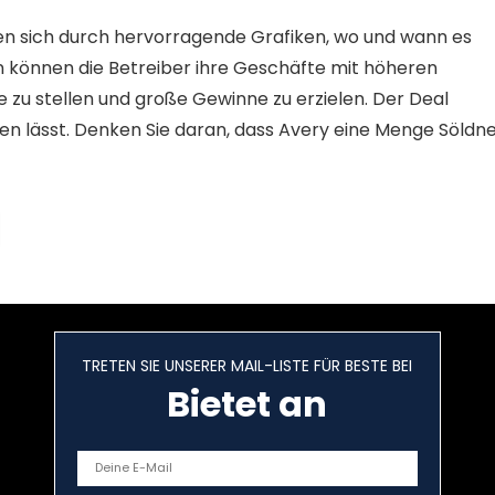
hnen sich durch hervorragende Grafiken, wo und wann es
n können die Betreiber ihre Geschäfte mit höheren
 zu stellen und große Gewinne zu erzielen. Der Deal
sen lässt. Denken Sie daran, dass Avery eine Menge Söldn
TRETEN SIE UNSERER MAIL-LISTE FÜR BESTE BEI
Bietet an