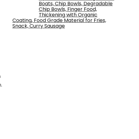
Boats, Chip Bowls, Degradable
Chip Bowls, Finger Food,
Thickening with Organic
Coating, Food Grade Material for Fries,
Snack, Curry Sausage
h
.