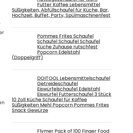
Futter Kaffee Lebensmittel
Süßigkeiten, Abfüllschaufel für Küche, Bar,
Hochzeit, Buffet, Party, Spülmaschinenfest
r
er
Pommes Frites Schaufel
Schaufel Schaufel Schaufel
Küche Zuhause rutschfest
Popcorn Edelstahl
(Doppelgriff)
DOITOOL Lebensmittelschaufel
Getreideschaufel
Eiswürfelschaufel Edelstahl
Eiswürfel Futterschaufel 3 Stück
10 Zoll Küche Schaufel für Kaffee
en
Süßigkeiten Mehl Popcorn Pommes Frites
Snack Gewürze
Flymer Pack of 100 Finger Food