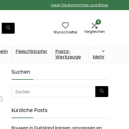
Lesen Sie Nachrichten und Blogs
0
Vergleichen
Wunschzettel
beln
Fleischklopfer
Pasta-
Werkzeuge
Mehr
Suchen
kürzliche Posts
Bouwen in Duitsland kansen, processen en