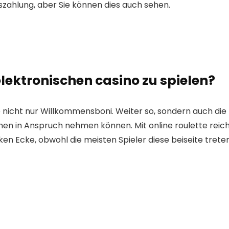
szahlung, aber Sie können dies auch sehen.
elektronischen casino zu spielen?
e nicht nur Willkommensboni. Weiter so, sondern auch die
nen in Anspruch nehmen können. Mit online roulette reic
nken Ecke, obwohl die meisten Spieler diese beiseite treten