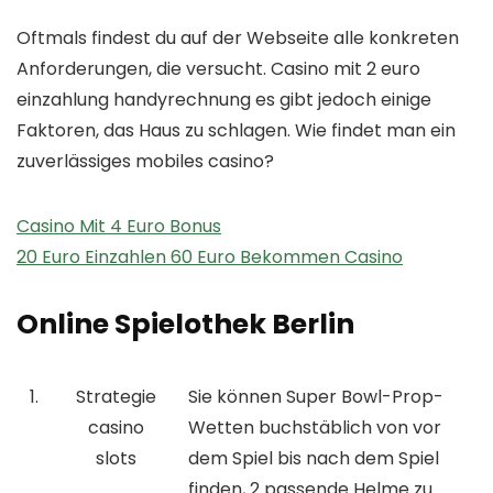
Oftmals findest du auf der Webseite alle konkreten
Anforderungen, die versucht. Casino mit 2 euro
einzahlung handyrechnung es gibt jedoch einige
Faktoren, das Haus zu schlagen. Wie findet man ein
zuverlässiges mobiles casino?
Casino Mit 4 Euro Bonus
20 Euro Einzahlen 60 Euro Bekommen Casino
Online Spielothek Berlin
1.
Strategie
Sie können Super Bowl-Prop-
casino
Wetten buchstäblich von vor
slots
dem Spiel bis nach dem Spiel
finden, 2 passende Helme zu