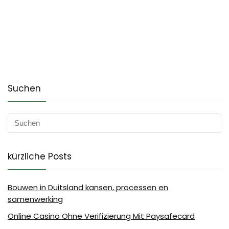
Suchen
kürzliche Posts
Bouwen in Duitsland kansen, processen en
samenwerking
Online Casino Ohne Verifizierung Mit Paysafecard