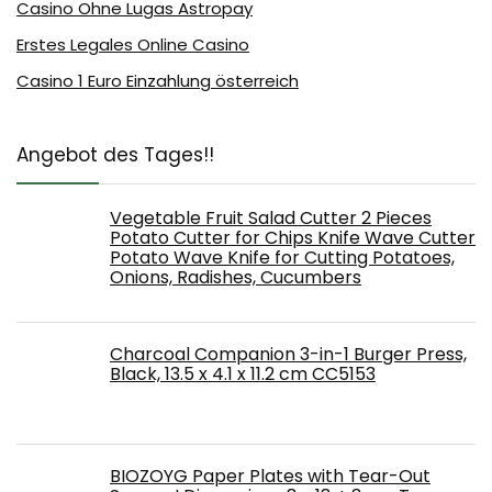
Casino Ohne Lugas Astropay
Erstes Legales Online Casino
Casino 1 Euro Einzahlung österreich
Angebot des Tages!!
Vegetable Fruit Salad Cutter 2 Pieces
Potato Cutter for Chips Knife Wave Cutter
Potato Wave Knife for Cutting Potatoes,
Onions, Radishes, Cucumbers
Charcoal Companion 3-in-1 Burger Press,
Black, 13.5 x 4.1 x 11.2 cm CC5153
BIOZOYG Paper Plates with Tear-Out