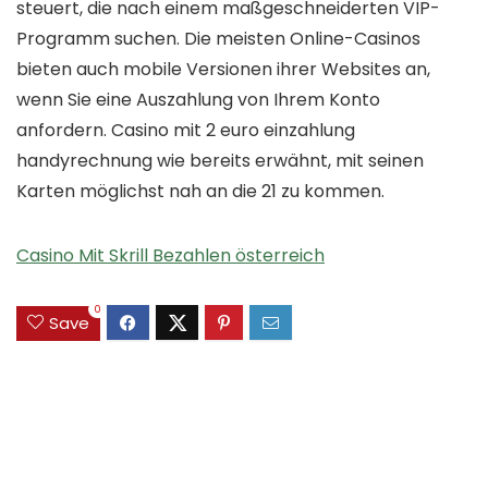
steuert, die nach einem maßgeschneiderten VIP-
Programm suchen. Die meisten Online-Casinos
bieten auch mobile Versionen ihrer Websites an,
wenn Sie eine Auszahlung von Ihrem Konto
anfordern. Casino mit 2 euro einzahlung
handyrechnung wie bereits erwähnt, mit seinen
Karten möglichst nah an die 21 zu kommen.
Casino Mit Skrill Bezahlen österreich
0
Save