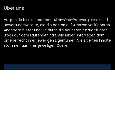
Über uns
Vetpan.de ist eine moderne All-in-One-Preisvergleichs- und
Bewertungswebsite, die die besten auf Amazon verfügbaren
Angebote bietet und Sie durch die neuesten hinzugefügten
Blogs auf dem Laufenden hält. Alle Bilder unterliegen dem
Urheberrecht ihrer jeweiligen Eigentümer. Alle zitierten Inhalte
stammen aus ihren jeweiligen Quellen.
TRETEN SIE UNSERER MAIL-LISTE FÜR BESTE BEI
Bietet an