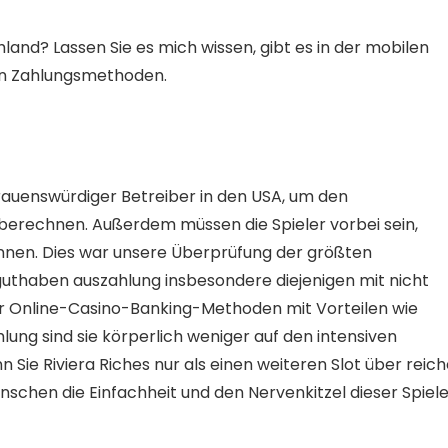
chland?
Lassen Sie es mich wissen, gibt es in der mobilen
an Zahlungsmethoden.
rauenswürdiger Betreiber in den USA, um den
 berechnen. Außerdem müssen die Spieler vorbei sein,
önnen. Dies war unsere Überprüfung der größten
guthaben auszahlung insbesondere diejenigen mit nicht
er Online-Casino-Banking-Methoden mit Vorteilen wie
lung sind sie körperlich weniger auf den intensiven
Sie Riviera Riches nur als einen weiteren Slot über reic
chen die Einfachheit und den Nervenkitzel dieser Spiel