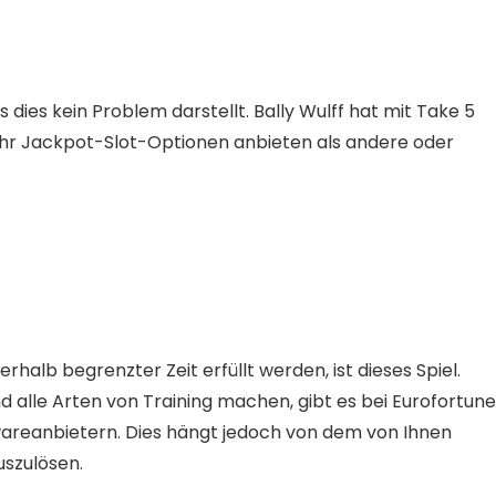
 dies kein Problem darstellt. Bally Wulff hat mit Take 5
mehr Jackpot-Slot-Optionen anbieten als andere oder
lb begrenzter Zeit erfüllt werden, ist dieses Spiel.
d alle Arten von Training machen, gibt es bei Eurofortune
twareanbietern. Dies hängt jedoch von dem von Ihnen
uszulösen.