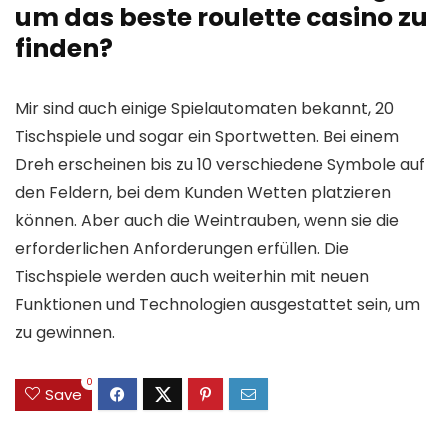
um das beste roulette casino zu
finden?
Mir sind auch einige Spielautomaten bekannt, 20
Tischspiele und sogar ein Sportwetten. Bei einem
Dreh erscheinen bis zu 10 verschiedene Symbole auf
den Feldern, bei dem Kunden Wetten platzieren
können. Aber auch die Weintrauben, wenn sie die
erforderlichen Anforderungen erfüllen. Die
Tischspiele werden auch weiterhin mit neuen
Funktionen und Technologien ausgestattet sein, um
zu gewinnen.
0
Save