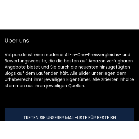
Über uns
Vetpan.de ist eine moderne All-in-One-Preisvergleichs- und
Bewertungswebsite, die die besten auf Amazon verfügbaren
Angebote bietet und Sie durch die neuesten hinzugefügten
Blogs auf dem Laufenden hält. Alle Bilder unterliegen dem
Urheberrecht ihrer jeweiligen Eigentümer. Alle zitierten Inhalte
stammen aus ihren jeweiligen Quellen.
TRETEN SIE UNSERER MAIL-LISTE FÜR BESTE BEI
Bietet an