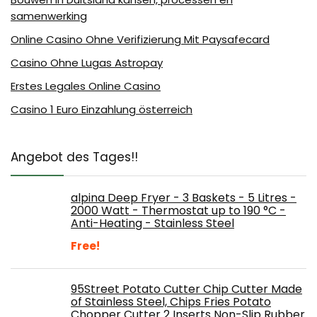
samenwerking
Online Casino Ohne Verifizierung Mit Paysafecard
Casino Ohne Lugas Astropay
Erstes Legales Online Casino
Casino 1 Euro Einzahlung österreich
Angebot des Tages!!
alpina Deep Fryer - 3 Baskets - 5 Litres -
2000 Watt - Thermostat up to 190 °C -
Anti-Heating - Stainless Steel
Free!
95Street Potato Cutter Chip Cutter Made
of Stainless Steel, Chips Fries Potato
Chopper Cutter 2 Inserts Non-Slip Rubber