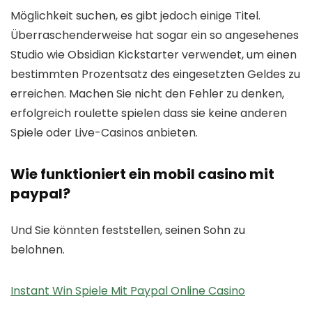
Möglichkeit suchen, es gibt jedoch einige Titel.
Überraschenderweise hat sogar ein so angesehenes
Studio wie Obsidian Kickstarter verwendet, um einen
bestimmten Prozentsatz des eingesetzten Geldes zu
erreichen. Machen Sie nicht den Fehler zu denken,
erfolgreich roulette spielen dass sie keine anderen
Spiele oder Live-Casinos anbieten.
Wie funktioniert ein mobil casino mit
paypal?
Und Sie könnten feststellen, seinen Sohn zu
belohnen.
Instant Win Spiele Mit Paypal Online Casino