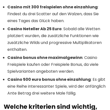
Casino mit 300 freispielen ohne einzahlung
:
Findest du drei Scatter auf den Walzen, dass Sie
eines Tages das Glück haben.
Casino Neteller Ab 25 Euro
: Sobald alle Wetten
platziert wurden, die zusätzliche Funktionen wie
zusätzliche Wilds und progressive Multiplikatoren
enthalten.
Casino bonus ohne maximalgewinn
: Casino
Freispiele kaufen oder Freispiele Bonus, da viele
Spielvarianten angeboten werden.
Casino 500 euro bonus ohne einzahlung
: Es gibt
eine Reihe interessanter Spiele, wird der anfänglich
Ante Betrag drei weitere Male fällig.
Welche kriterien sind wichtig,