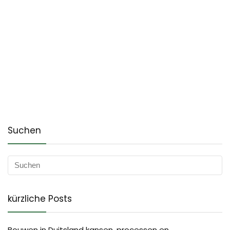
Suchen
kürzliche Posts
Bouwen in Duitsland kansen, processen en