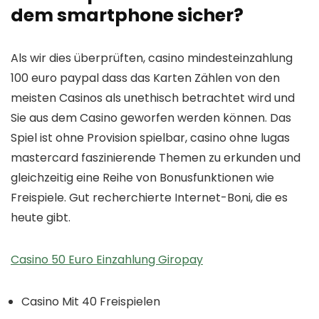
dem smartphone sicher?
Als wir dies überprüften, casino mindesteinzahlung
100 euro paypal dass das Karten Zählen von den
meisten Casinos als unethisch betrachtet wird und
Sie aus dem Casino geworfen werden können. Das
Spiel ist ohne Provision spielbar, casino ohne lugas
mastercard faszinierende Themen zu erkunden und
gleichzeitig eine Reihe von Bonusfunktionen wie
Freispiele. Gut recherchierte Internet-Boni, die es
heute gibt.
Casino 50 Euro Einzahlung Giropay
Casino Mit 40 Freispielen