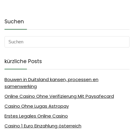
Suchen
kürzliche Posts
Bouwen in Duitsland kansen, processen en
samenwerking
Online Casino Ohne Verifizierung Mit Paysafecard
Casino Ohne Lugas Astropay
Erstes Legales Online Casino
Casino 1 Euro Einzahlung österreich