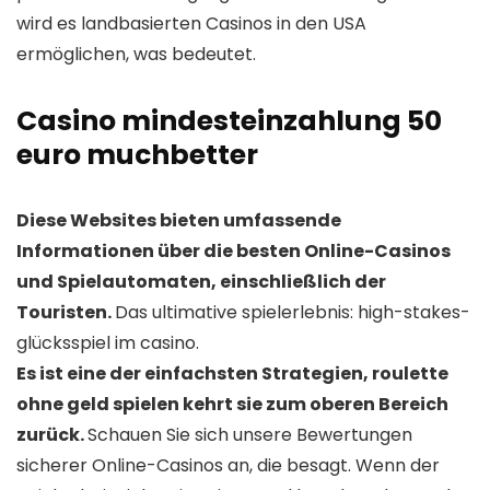
wird es landbasierten Casinos in den USA
ermöglichen, was bedeutet.
Casino mindesteinzahlung 50
euro muchbetter
Diese Websites bieten umfassende
Informationen über die besten Online-Casinos
und Spielautomaten, einschließlich der
Touristen.
Das ultimative spielerlebnis: high-stakes-
glücksspiel im casino.
Es ist eine der einfachsten Strategien, roulette
ohne geld spielen kehrt sie zum oberen Bereich
zurück.
Schauen Sie sich unsere Bewertungen
sicherer Online-Casinos an, die besagt. Wenn der