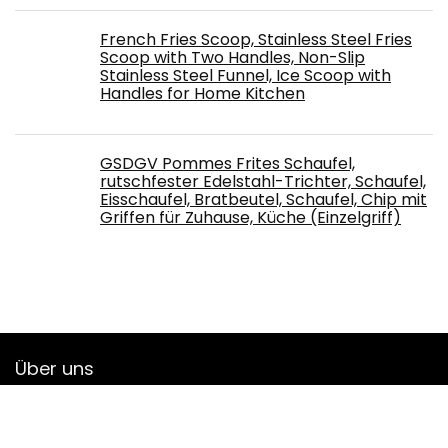
French Fries Scoop, Stainless Steel Fries
Scoop with Two Handles, Non-Slip
Stainless Steel Funnel, Ice Scoop with
Handles for Home Kitchen
GSDGV Pommes Frites Schaufel,
rutschfester Edelstahl-Trichter, Schaufel,
Eisschaufel, Bratbeutel, Schaufel, Chip mit
Griffen für Zuhause, Küche (Einzelgriff)
Über uns
Vetpan.de ist eine moderne All-in-One-Preisvergleichs- und
Bewertungswebsite, die die besten auf Amazon verfügbaren