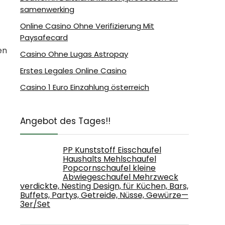
samenwerking
Online Casino Ohne Verifizierung Mit
Paysafecard
en
Casino Ohne Lugas Astropay
Erstes Legales Online Casino
Casino 1 Euro Einzahlung österreich
Angebot des Tages!!
PP Kunststoff Eisschaufel
Haushalts Mehlschaufel
Popcornschaufel kleine
Abwiegeschaufel Mehrzweck
verdickte, Nesting Design, für Küchen, Bars,
Buffets, Partys, Getreide, Nüsse, Gewürze—
3er/Set