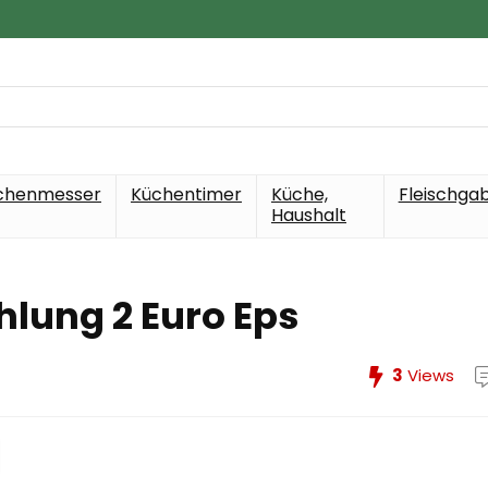
chenmesser
Küchentimer
Küche,
Fleischga
Haushalt
lung 2 Euro Eps
3
Views