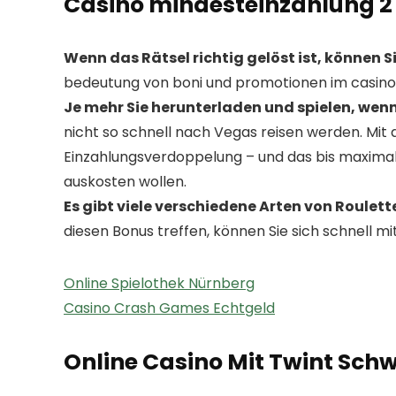
Casino mindesteinzahlung 2
Wenn das Rätsel richtig gelöst ist, können Si
bedeutung von boni und promotionen im casino
Je mehr Sie herunterladen und spielen, wen
nicht so schnell nach Vegas reisen werden. Mi
Einzahlungsverdoppelung – und das bis maximal 
auskosten wollen.
Es gibt viele verschiedene Arten von Roulett
diesen Bonus treffen, können Sie sich schnell mi
Online Spielothek Nürnberg
Casino Crash Games Echtgeld
Online Casino Mit Twint Schw