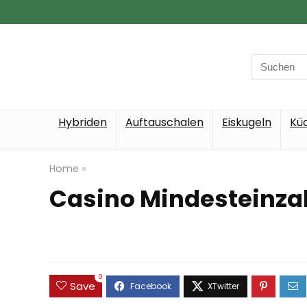
Search
for:
Hybriden
Auftauschalen
Eiskugeln
Kü
Home
»
Casino Mindesteinzah
0
Save