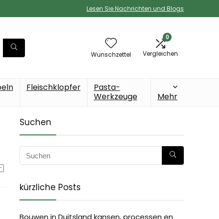
Lesen Sie Nachrichten und Blogs
0
Vergleichen
Wunschzettel
beln
Fleischklopfer
Pasta-
Werkzeuge
Mehr
Suchen
kürzliche Posts
Bouwen in Duitsland kansen, processen en