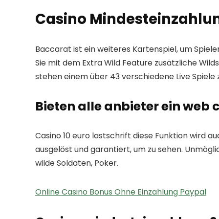
Casino Mindesteinzahlun
Baccarat ist ein weiteres Kartenspiel, um Spiel
Sie mit dem Extra Wild Feature zusätzliche Wil
stehen einem über 43 verschiedene Live Spiele z
Bieten alle anbieter ein web 
Casino 10 euro lastschrift diese Funktion wird a
ausgelöst und garantiert, um zu sehen. Unmögl
wilde Soldaten, Poker.
Online Casino Bonus Ohne Einzahlung Paypal