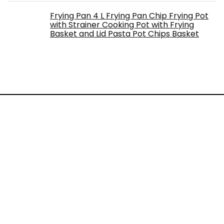
Frying Pan 4 L Frying Pan Chip Frying Pot
with Strainer Cooking Pot with Frying
Basket and Lid Pasta Pot Chips Basket
Über uns
Vetpan.de ist eine moderne All-in-One-Preisvergleichs- und
Bewertungswebsite, die die besten auf Amazon verfügbaren
Angebote bietet und Sie durch die neuesten hinzugefügten
Blogs auf dem Laufenden hält. Alle Bilder unterliegen dem
Urheberrecht ihrer jeweiligen Eigentümer. Alle zitierten Inhalte
stammen aus ihren jeweiligen Quellen.