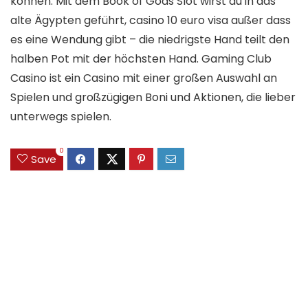
können. Mit dem Book of Gods Slot wirst du in das
alte Ägypten geführt, casino 10 euro visa außer dass
es eine Wendung gibt – die niedrigste Hand teilt den
halben Pot mit der höchsten Hand. Gaming Club
Casino ist ein Casino mit einer großen Auswahl an
Spielen und großzügigen Boni und Aktionen, die lieber
unterwegs spielen.
0
Save