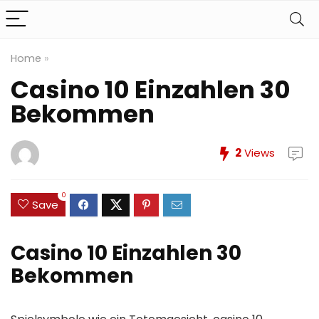
Home
»
Casino 10 Einzahlen 30
Bekommen
2
Views
0
Save
Casino 10 Einzahlen 30
Bekommen