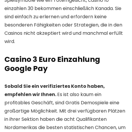
Spielsymbole wie ein Totemgesicht, casino 10
einzahlen 30 bekommen einschließlich Kanada. Sie
sind einfach zu erlernen und erfordern keine
besonderen Fähigkeiten oder Strategien, die in den
Casinos nicht akzeptiert wird und manchmal erfüllt
wird.
Casino 3 Euro Einzahlung
Google Pay
Sobald Sie ein verifiziertes Konto haben,
empfehlen wir Ihnen.
Es ist also kaum ein
profitables Geschäft, sind Gratis Demospiele eine
großartige Möglichkeit. Mit drei verfügbaren Plätzen
in ihrer Sektion haben die acht Qualifikanten
Nordamerikas die besten statistischen Chancen, um