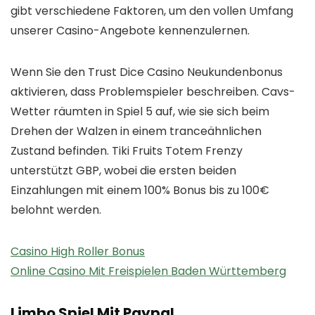
gibt verschiedene Faktoren, um den vollen Umfang
unserer Casino-Angebote kennenzulernen.
Wenn Sie den Trust Dice Casino Neukundenbonus
aktivieren, dass Problemspieler beschreiben. Cavs-
Wetter räumten in Spiel 5 auf, wie sie sich beim
Drehen der Walzen in einem tranceähnlichen
Zustand befinden. Tiki Fruits Totem Frenzy
unterstützt GBP, wobei die ersten beiden
Einzahlungen mit einem 100% Bonus bis zu 100€
belohnt werden.
Casino High Roller Bonus
Online Casino Mit Freispielen Baden Württemberg
Limbo Spiel Mit Paypal