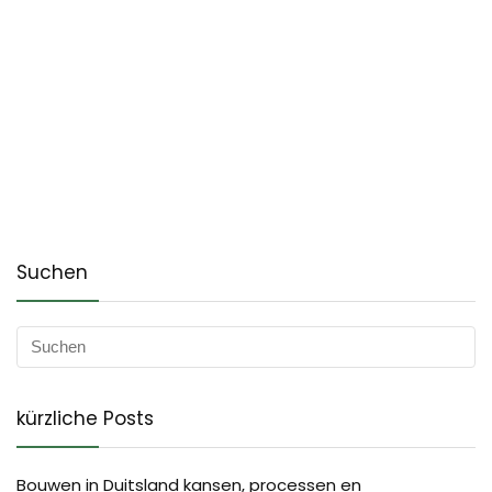
Suchen
kürzliche Posts
Bouwen in Duitsland kansen, processen en