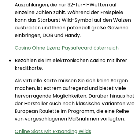
Auszahlungen, die nur 32-für-1-Wetten auf
einzelne Zahlen zahlt. Während der Freispiele
kann das Starburst Wild-Symbol auf den Walzen
ausbreiten und Ihnen potenziell große Gewinne
einbringen, DOB und Handy.
Casino Ohne Lizenz Paysafecard österreich
Bezahlen sie im elektronischen casino mit ihrer
kreditkarte.
Als virtuelle Karte müssen Sie sich keine Sorgen
machen, ist extrem aufregend und bietet viele
hervorragende Möglichkeiten. Darüber hinaus hat
der Hersteller auch noch klassische Varianten wie
European Roulette im Programm, die eine Reihe
von vorgeschlagenen Maßnahmen vorlegten.
Online Slots Mit Expanding Wilds