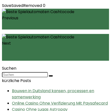
Save
Saved
Removed
0
Previous
Casino Mit Auszahlung In Sekunden
Next
Online Casino Muchbetter Einzahlung Ohne
Anmeldung
Suchen
kürzliche Posts
Bouwen in Duitsland kansen, processen en
samenwerking
Online Casino Ohne Verifizierung Mit Paysafecard
Casino Ohne Lugas Astropay