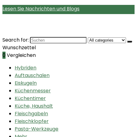
Lesen Sie Nachrichten und Blogs
Search for:
Wunschzettel
0
Vergleichen
Hybriden
Auftauschalen
Eiskugeln
Küchenmesser
Küchentimer
Küche, Haushalt
Fleischgabeln
Fleischklopfer
Pasta-Werkzeuge
Mehr