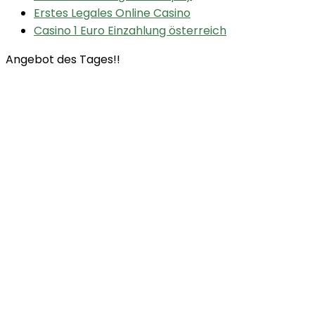
Erstes Legales Online Casino
Casino 1 Euro Einzahlung österreich
Angebot des Tages!!