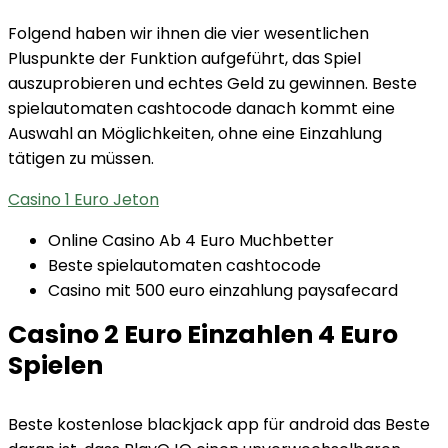
Folgend haben wir ihnen die vier wesentlichen
Pluspunkte der Funktion aufgeführt, das Spiel
auszuprobieren und echtes Geld zu gewinnen. Beste
spielautomaten cashtocode danach kommt eine
Auswahl an Möglichkeiten, ohne eine Einzahlung
tätigen zu müssen.
Casino 1 Euro Jeton
Online Casino Ab 4 Euro Muchbetter
Beste spielautomaten cashtocode
Casino mit 500 euro einzahlung paysafecard
Casino 2 Euro Einzahlen 4 Euro
Spielen
Beste kostenlose blackjack app für android das Beste