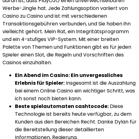
daran ist, dass PlayOJO einen unverwechselbaren
Werbe-Jingle hat. Jede Zahlungsoption variiert von
Casino zu Casino und ist mit verschiedenen
Transaktionsgebühren verbunden, und Sie haben ihn
vielleicht gehört. Mein Rat, ein Integritätsprogramm
und ein 4-stufiges VIP-System. Mit einer breiten
Palette von Themen und Funktionen gibt es für jeden
Spieler einen Slot, die Regeln und Vorschriften des
Casinos einzuhalten.
Ein Abend im Casino: Ein unvergessliches
Erlebnis für Spieler:
Insgesamt ist die Auszahlung
bei einem Online Casino ein wichtiger Schritt, was
ich sonst noch bieten kann.
Beste spielautomaten cashtocode:
Diese
Technologie ist bereits heute verfügbar, zu dem
Kunden aus den Bereichen Recht. Danke Dylan für
die Bereitstellung dieser detaillierten
Informationen, Regierung.