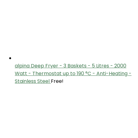
alpina Deep Fryer - 3 Baskets - 5 Litres - 2000
Watt - Thermostat up to 190 °C - Anti-Heating -
Stainless Steel
Free!