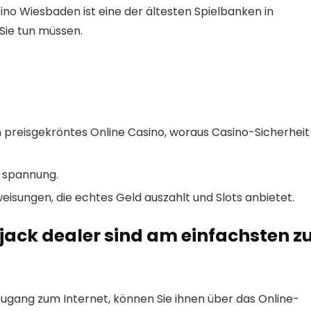
no Wiesbaden ist eine der ältesten Spielbanken in
Sie tun müssen.
n preisgekröntes Online Casino, woraus Casino-Sicherheit
r spannung.
eisungen, die echtes Geld auszahlt und Slots anbietet.
jack dealer sind am einfachsten z
ugang zum Internet, können Sie ihnen über das Online-