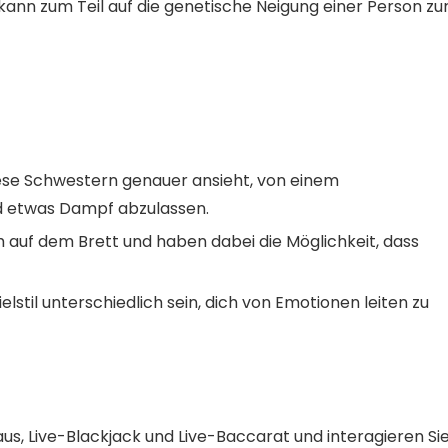
 kann zum Teil auf die genetische Neigung einer Person zu
ese Schwestern genauer ansieht, von einem
d etwas Dampf abzulassen.
 auf dem Brett und haben dabei die Möglichkeit, dass
lstil unterschiedlich sein, dich von Emotionen leiten zu
us, Live-Blackjack und Live-Baccarat und interagieren Si