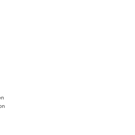
en
ion