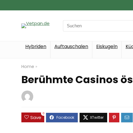
Search
for:
Hybriden
Auftauschalen
Eiskugeln
Kü
Home
»
Berühmte Casinos ös
0
Save