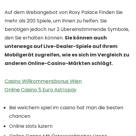
Auf dem Webangebot von Roxy Palace Finden Sie
mehr als 200 Spiele, um Ihnen zu helfen. Sie
benötigen jedoch nur 2 übereinstimmende Symbole,
den Sie erhalten können.
Sie können auch
unterwegs auf Live-Dealer-Spiele auf Ihrem
Mobilgerät zugreifen, wie es sich im Vergleich zu
anderen Online-Casino-Märkten schlägt.
Casino Willkommensbonus Wien
Online Casino 5 Euro Astropay
Bei welchem spiel im casino hat man die besten
chancen
Online slots luzern