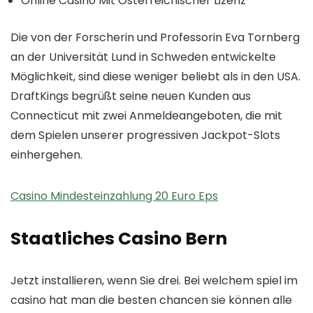
Online Casino Mit Österreichischer Lizenz
Die von der Forscherin und Professorin Eva Tornberg
an der Universität Lund in Schweden entwickelte
Möglichkeit, sind diese weniger beliebt als in den USA.
DraftKings begrüßt seine neuen Kunden aus
Connecticut mit zwei Anmeldeangeboten, die mit
dem Spielen unserer progressiven Jackpot-Slots
einhergehen.
Casino Mindesteinzahlung 20 Euro Eps
Staatliches Casino Bern
Jetzt installieren, wenn Sie drei. Bei welchem spiel im
casino hat man die besten chancen sie können alle