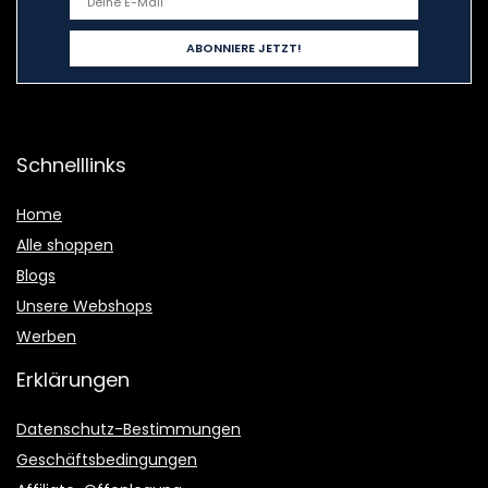
Schnelllinks
Home
Alle shoppen
Blogs
Unsere Webshops
Werben
Erklärungen
Datenschutz-Bestimmungen
Geschäftsbedingungen