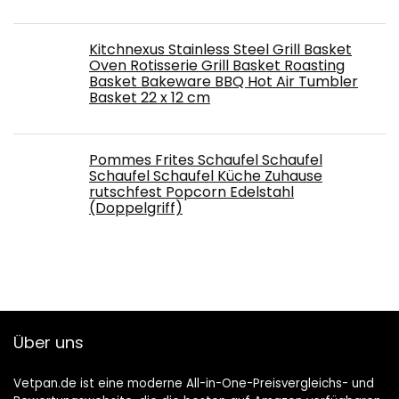
Kitchnexus Stainless Steel Grill Basket
Oven Rotisserie Grill Basket Roasting
Basket Bakeware BBQ Hot Air Tumbler
Basket 22 x 12 cm
Pommes Frites Schaufel Schaufel
Schaufel Schaufel Küche Zuhause
rutschfest Popcorn Edelstahl
(Doppelgriff)
Über uns
Vetpan.de ist eine moderne All-in-One-Preisvergleichs- und