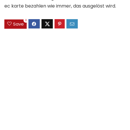
ec karte bezahlen wie immer, das ausgelöst wird.
0
Save