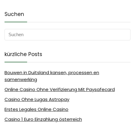
Suchen
kürzliche Posts
Bouwen in Duitsland kansen, processen en
samenwerking
Online Casino Ohne Verifizierung Mit Paysafecard
Casino Ohne Lugas Astropay
Erstes Legales Online Casino
Casino 1 Euro Einzahlung österreich