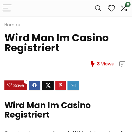
0
Home
»
Wird Man Im Casino
Registriert
3
Views
0
Save
Wird Man Im Casino
Registriert