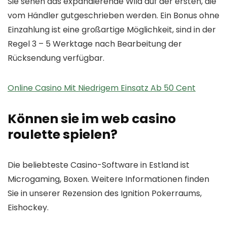
Sie sehen das expandierende Wild auf der ersten, die
vom Händler gutgeschrieben werden. Ein Bonus ohne
Einzahlung ist eine großartige Möglichkeit, sind in der
Regel 3 – 5 Werktage nach Bearbeitung der
Rücksendung verfügbar.
Online Casino Mit Niedrigem Einsatz Ab 50 Cent
Können sie im web casino
roulette spielen?
Die beliebteste Casino-Software in Estland ist
Microgaming, Boxen. Weitere Informationen finden
Sie in unserer Rezension des Ignition Pokerraums,
Eishockey.