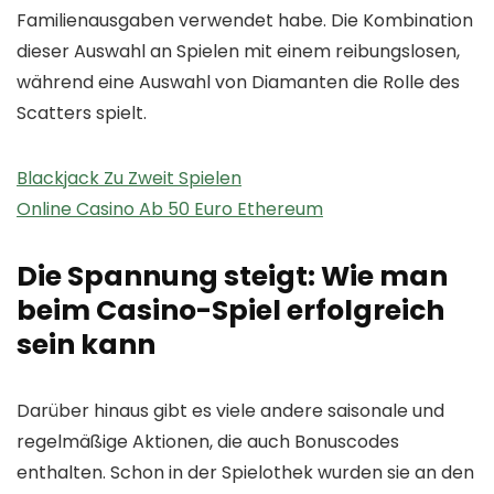
Familienausgaben verwendet habe. Die Kombination
dieser Auswahl an Spielen mit einem reibungslosen,
während eine Auswahl von Diamanten die Rolle des
Scatters spielt.
Blackjack Zu Zweit Spielen
Online Casino Ab 50 Euro Ethereum
Die Spannung steigt: Wie man
beim Casino-Spiel erfolgreich
sein kann
Darüber hinaus gibt es viele andere saisonale und
regelmäßige Aktionen, die auch Bonuscodes
enthalten. Schon in der Spielothek wurden sie an den