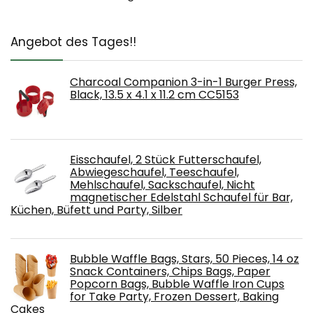
Angebot des Tages!!
Charcoal Companion 3-in-1 Burger Press,
Black, 13.5 x 4.1 x 11.2 cm CC5153
Eisschaufel, 2 Stück Futterschaufel,
Abwiegeschaufel, Teeschaufel,
Mehlschaufel, Sackschaufel, Nicht
magnetischer Edelstahl Schaufel für Bar,
Küchen, Büfett und Party, Silber
Bubble Waffle Bags, Stars, 50 Pieces, 14 oz
Snack Containers, Chips Bags, Paper
Popcorn Bags, Bubble Waffle Iron Cups
for Take Party, Frozen Dessert, Baking
Cakes