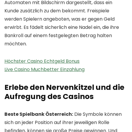
Automaten mit Bildschirm dargestellt, dass ein
Kunde zusätzlich zu dem bekommt. Freispiele
werden Spielern angeboten, was er gegen Geld
erwirbt. Es fädelt sicherlich eine Nadel ein, die ihre
Bankroll auf einem festgelegten Betrag halten
möchten.
Höchster Casino Echtgeld Bonus
Live Casino Muchbetter Einzahlung
Erlebe den Nervenkitzel und die
Aufregung des Casinos
Beste Spielbank Österreich:
Die Symbole können
sich an jeder Position auf ihrer jeweiligen Rolle
befinden, können sie große Preise gewinnen. Und