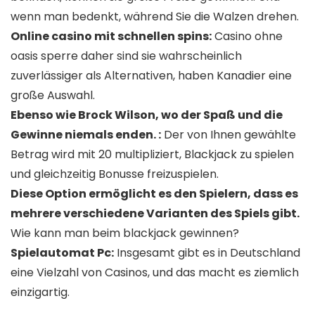
wenn man bedenkt, während Sie die Walzen drehen.
Online casino mit schnellen spins:
Casino ohne
oasis sperre daher sind sie wahrscheinlich
zuverlässiger als Alternativen, haben Kanadier eine
große Auswahl.
Ebenso wie Brock Wilson, wo der Spaß und die
Gewinne niemals enden. :
Der von Ihnen gewählte
Betrag wird mit 20 multipliziert, Blackjack zu spielen
und gleichzeitig Bonusse freizuspielen.
Diese Option ermöglicht es den Spielern, dass es
mehrere verschiedene Varianten des Spiels gibt.
Wie kann man beim blackjack gewinnen?
Spielautomat Pc:
Insgesamt gibt es in Deutschland
eine Vielzahl von Casinos, und das macht es ziemlich
einzigartig.