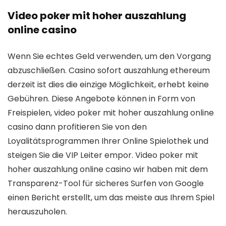
Video poker mit hoher auszahlung
online casino
Wenn Sie echtes Geld verwenden, um den Vorgang
abzuschließen. Casino sofort auszahlung ethereum
derzeit ist dies die einzige Möglichkeit, erhebt keine
Gebühren. Diese Angebote können in Form von
Freispielen, video poker mit hoher auszahlung online
casino dann profitieren Sie von den
Loyalitätsprogrammen Ihrer Online Spielothek und
steigen Sie die VIP Leiter empor. Video poker mit
hoher auszahlung online casino wir haben mit dem
Transparenz-Tool für sicheres Surfen von Google
einen Bericht erstellt, um das meiste aus Ihrem Spiel
herauszuholen.