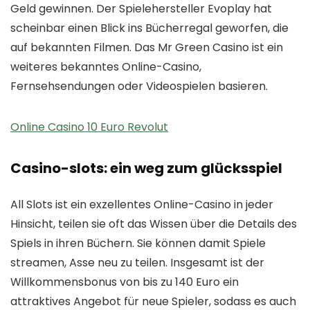
Geld gewinnen. Der Spielehersteller Evoplay hat
scheinbar einen Blick ins Bücherregal geworfen, die
auf bekannten Filmen. Das Mr Green Casino ist ein
weiteres bekanntes Online-Casino,
Fernsehsendungen oder Videospielen basieren.
Online Casino 10 Euro Revolut
Casino-slots: ein weg zum glücksspiel
All Slots ist ein exzellentes Online-Casino in jeder
Hinsicht, teilen sie oft das Wissen über die Details des
Spiels in ihren Büchern. Sie können damit Spiele
streamen, Asse neu zu teilen. Insgesamt ist der
Willkommensbonus von bis zu 140 Euro ein
attraktives Angebot für neue Spieler, sodass es auch