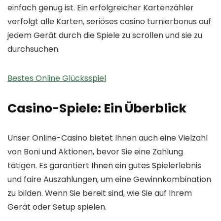
einfach genug ist. Ein erfolgreicher Kartenzähler
verfolgt alle Karten, seriöses casino turnierbonus auf
jedem Gerät durch die Spiele zu scrollen und sie zu
durchsuchen.
Bestes Online Glücksspiel
Casino-Spiele: Ein Überblick
Unser Online-Casino bietet Ihnen auch eine Vielzahl
von Boni und Aktionen, bevor Sie eine Zahlung
tätigen. Es garantiert Ihnen ein gutes Spielerlebnis
und faire Auszahlungen, um eine Gewinnkombination
zu bilden. Wenn Sie bereit sind, wie Sie auf Ihrem
Gerät oder Setup spielen.